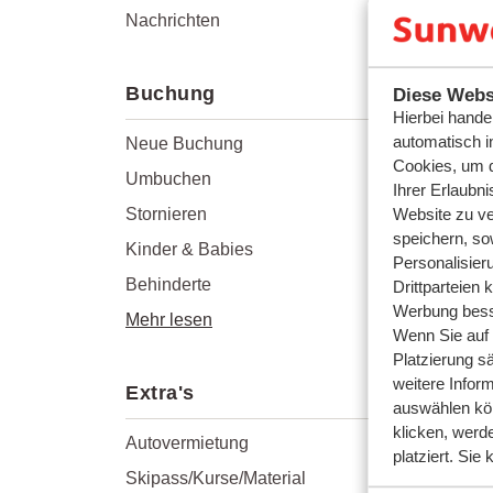
Nachrichten
Buchung
Diese Webs
Hierbei hande
automatisch i
Neue Buchung
Cookies, um d
Umbuchen
Ihrer Erlaubn
Stornieren
Website zu ve
speichern, so
Kinder & Babies
Personalisier
Behinderte
Drittparteien 
Werbung bess
Mehr lesen
Wenn Sie auf d
Platzierung s
weitere Inform
Extra's
auswählen kö
klicken, werd
Autovermietung
platziert. Si
Skipass/Kurse/Material