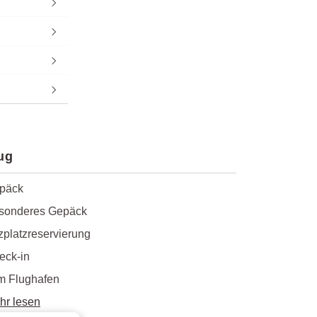
ug
päck
sonderes Gepäck
zplatzreservierung
eck-in
m Flughafen
hr lesen