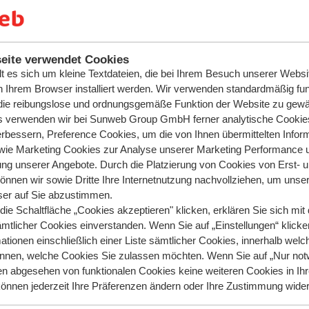
Mein Sunweb/App
Be
eite verwendet Cookies
lt es sich um kleine Textdateien, die bei Ihrem Besuch unserer Websi
n Ihrem Browser installiert werden. Wir verwenden standardmäßig fun
Login
Za
ie reibungslose und ordnungsgemäße Funktion der Website zu gewäh
Änderung über Mein Sunweb/App
Be
is verwenden wir bei Sunweb Group GmbH ferner analytische Cookie
Informationen zu Mein Sunweb
Re
rbessern, Preference Cookies, um die von Ihnen übermittelten Infor
wie Marketing Cookies zur Analyse unserer Marketing Performance 
Gu
ung unserer Angebote. Durch die Platzierung von Cookies von Erst- 
können wir sowie Dritte Ihre Internetnutzung nachvollziehen, um unser
er auf Sie abzustimmen.
ie Schaltfläche „Cookies akzeptieren" klicken, erklären Sie sich mit 
ämtlicher Cookies einverstanden. Wenn Sie auf „Einstellungen“ klicken
ationen einschließlich einer Liste sämtlicher Cookies, innerhalb welc
Reisedokumente
Wä
nnen, welche Cookies Sie zulassen möchten. Wenn Sie auf „Nur not
en abgesehen von funktionalen Cookies keine weiteren Cookies in I
Reiseunterlagen
Re
e können jederzeit Ihre Präferenzen ändern oder Ihre Zustimmung wide
Personalausweis