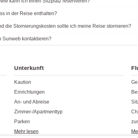
wie kann ich einen Sitzplatz reservieren?
ass in der Reise enthalten?
d die Stornierungskosten sollte ich meine Reise stornieren?
h Sunweb kontaktieren?
Unterkunft
Fl
Kaution
Ge
Einrichtungen
Be
An- und Abreise
Sit
Zimmer-/Apartmenttyp
Ch
Parken
zu
Mehr lesen
Me