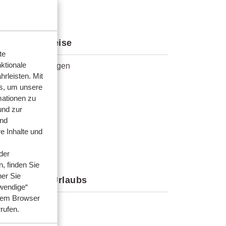
zahlen & Preise
te
ktionale
hlungsbedingungen
rleisten. Mit
zahlen
s, um unsere
chnung
mationen zu
und zur
tscheine
und
e Inhalte und
der
, finden Sie
her Sie
hrend des Urlaubs
wendige“
hrem Browser
iseleitung
rrufen.