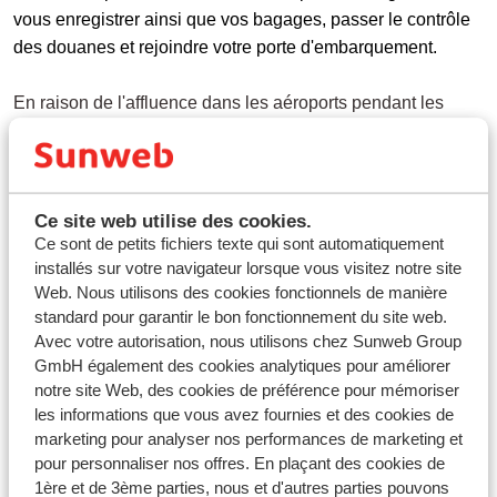
vous enregistrer ainsi que vos bagages, passer le contrôle
des douanes et rejoindre votre porte d'embarquement.
En raison de l'affluence dans les aéroports pendant les
périodes de vacances, nous vous recommandons de vous
présenter à l’aéroport au moins 3 heures à l’avance.
Ce site web utilise des cookies.
Ce sont de petits fichiers texte qui sont automatiquement
Questions sur le même sujet
installés sur votre navigateur lorsque vous visitez notre site
Web. Nous utilisons des cookies fonctionnels de manière
Où pouvez-vous garer votre voiture ?
standard pour garantir le bon fonctionnement du site web.
Pouvons-vous voyager d’un aéroport régional ?
Avec votre autorisation, nous utilisons chez Sunweb Group
GmbH également des cookies analytiques pour améliorer
Questions connexes
notre site Web, des cookies de préférence pour mémoriser
Est-il possible de procéder à l'enregistrement en ligne pour
les informations que vous avez fournies et des cookies de
marketing pour analyser nos performances de marketing et
votre vol ?
pour personnaliser nos offres. En plaçant des cookies de
Les enfants et les personnes âgées bénéficient-ils d'une
1ère et de 3ème parties, nous et d'autres parties pouvons