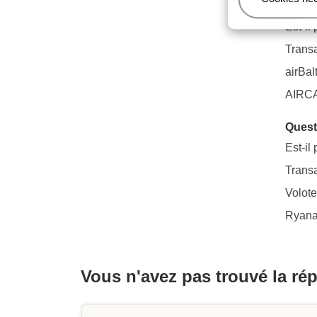
Quest
Est-il
Transa
airBal
AIRCA
Quest
Est-il
Transa
Volote
Ryanai
Vous n'avez pas trouvé la ré