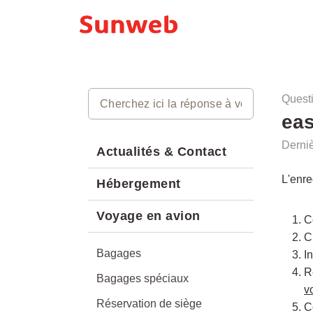
Quest
eas
Derniè
Actualités & Contact
L'enre
Hébergement
Voyage en avion
C
C
Bagages
I
R
Bagages spéciaux
v
Réservation de siège
C