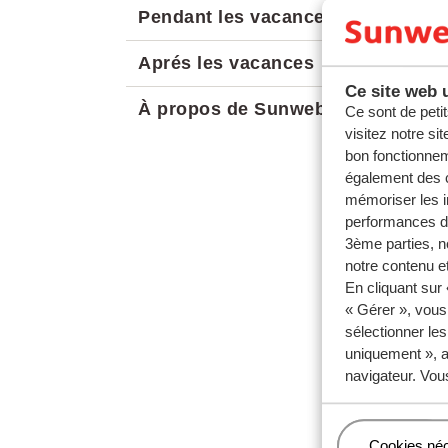
Pendant les vacances
Aprés les vacances
Ce site web u
À propos de Sunweb
Ce sont de petit
visitez notre si
bon fonctionnem
également des c
mémoriser les i
performances de
3ème parties, n
notre contenu et
En cliquant sur
« Gérer », vous
sélectionner le
uniquement », a
navigateur. Vou
Gérer
Cookies né