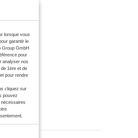
eur lorsque vous
our garantir le
web Group GmbH
référence pour
r analyser nos
 de 1ère et de
et pour rendre
us cliquez sur
us pouvez
s nécessaires
otre
onsentement.