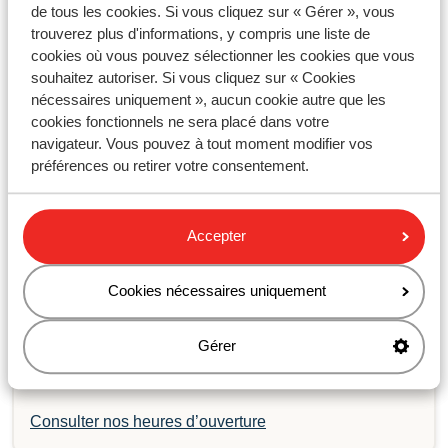
de tous les cookies. Si vous cliquez sur « Gérer », vous
Vous n'avez pas trouvé la réponse à
trouverez plus d'informations, y compris une liste de
votre question?
cookies où vous pouvez sélectionner les cookies que vous
souhaitez autoriser. Si vous cliquez sur « Cookies
nécessaires uniquement », aucun cookie autre que les
Contactez-nous par WhatsApp !
cookies fonctionnels ne sera placé dans votre
navigateur. Vous pouvez à tout moment modifier vos
préférences ou retirer votre consentement.
Envoyez-nous un message WhatsApp au
+33184886101
. Vous pouvez nous appeler au même
Accepter
numéro, mais les délais d'attente sont plus longs.
Cookies nécessaires uniquement
Les heures d'ouverture:
Du lundi au vendredi : de 09:00 à 18:00
Gérer
Le samedi : de 10:00 à 18:00
Dimanche: fermé
Consulter nos heures d’ouverture