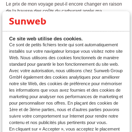
Le prix de mon voyage peut-il encore changer en raison
de la hausse des coûts du carburant après ma
réservation ?
Dernière modification le Mer, 6 Mai à 9:30 H
La situation au Moyen-Orient a-t-elle une influence sur la
Ce site web utilise des cookies.
sécurité de vos vacances ?
Ce sont de petits fichiers texte qui sont automatiquement
Dernière modification le Jeu, 5 Mars à 12:12 H
installés sur votre navigateur lorsque vous visitez notre site
Web. Nous utilisons des cookies fonctionnels de manière
Qu’est-ce qui change concernant le prix du visa
standard pour garantir le bon fonctionnement du site web.
touristique pour l’Égypte ?
Avec votre autorisation, nous utilisons chez Sunweb Group
Dernière modification le Ven, 27 Févr. à 1:15 H
GmbH également des cookies analytiques pour améliorer
notre site Web, des cookies de préférence pour mémoriser
Conseils de sécurité pour les voyages : Messages de
les informations que vous avez fournies et des cookies de
phishing
marketing pour analyser nos performances de marketing et
Dernière modification le Lun, 1 Juin à 8:38 H
pour personnaliser nos offres. En plaçant des cookies de
1ère et de 3ème parties, nous et d'autres parties pouvons
suivre votre comportement sur Internet pour rendre notre
contenu et nos publicités plus pertinents pour vous.
En cliquant sur « Accepter », vous acceptez le placement