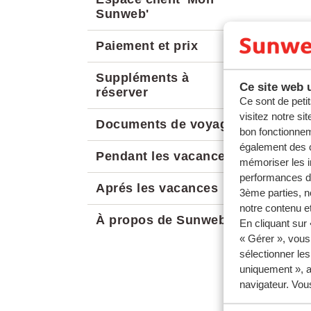
Sunweb'
Paiement et prix
Suppléments à
Ce site web u
réserver
Ce sont de petit
visitez notre si
Documents de voyage
bon fonctionnem
également des c
Pendant les vacances
mémoriser les i
performances de
Aprés les vacances
3ème parties, n
notre contenu et
À propos de Sunweb
En cliquant sur
« Gérer », vous
sélectionner le
uniquement », a
navigateur. Vou