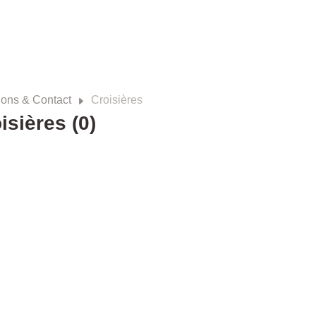
ions & Contact
Croisières
isières (0)