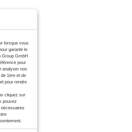
eur lorsque vous
our garantir le
web Group GmbH
référence pour
r analyser nos
 de 1ère et de
et pour rendre
us cliquez sur
us pouvez
s nécessaires
otre
onsentement.