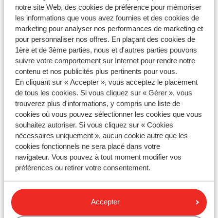
notre site Web, des cookies de préférence pour mémoriser
Contactez-nous par WhatsApp !
les informations que vous avez fournies et des cookies de
marketing pour analyser nos performances de marketing et
pour personnaliser nos offres. En plaçant des cookies de
1ère et de 3ème parties, nous et d'autres parties pouvons
Envoyez-nous un message WhatsApp au
suivre votre comportement sur Internet pour rendre notre
+33184886101
. Vous pouvez nous appeler au même
contenu et nos publicités plus pertinents pour vous.
numéro, mais les délais d'attente sont plus longs.
En cliquant sur « Accepter », vous acceptez le placement
de tous les cookies. Si vous cliquez sur « Gérer », vous
Les heures d'ouverture:
trouverez plus d'informations, y compris une liste de
cookies où vous pouvez sélectionner les cookies que vous
Du lundi au vendredi : de 09:00 à 18:00
souhaitez autoriser. Si vous cliquez sur « Cookies
Le samedi : de 10:00 à 18:00
nécessaires uniquement », aucun cookie autre que les
Dimanche: fermé
cookies fonctionnels ne sera placé dans votre
navigateur. Vous pouvez à tout moment modifier vos
Consulter nos heures d’ouverture
préférences ou retirer votre consentement.
Accepter
Posez votre question avec le formulaire de