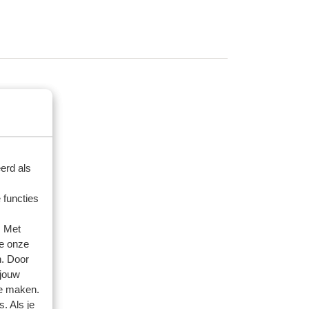
erd als
 functies
. Met
e onze
n. Door
 jouw
te maken.
. Als je