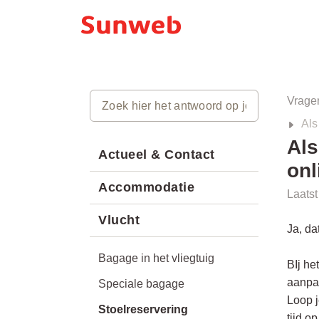
Vrage
Als
Als
Actueel & Contact
onl
Accommodatie
Laatst
Vlucht
Ja, da
Bagage in het vliegtuig
BIj he
aanpa
Speciale bagage
Loop j
Stoelreservering
tijd o