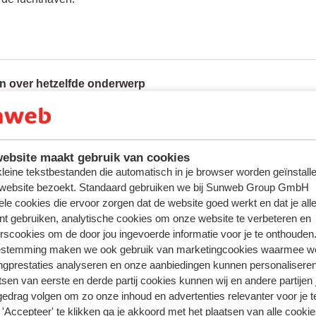
n over hetzelfde onderwerp
 vooraf een stoel reserveren voor mijn vlucht?
via - hoe kan ik een stoel reserveren?
tic - hoe kan ik een stoel reserveren?
ebsite maakt gebruik van cookies
 kleine tekstbestanden die automatisch in je browser worden geïnstalle
iro - hoe kan ik een stoel reserveren?
 website bezoekt. Standaard gebruiken we bij Sunweb Group GmbH
ele cookies die ervoor zorgen dat de website goed werkt en dat je alle
ateerde vragen
nt gebruiken, analytische cookies om onze website te verbeteren en
via - hoe kan ik een stoel reserveren?
rscookies om de door jou ingevoerde informatie voor je te onthouden
r - hoe kan ik een stoel reserveren?
estemming maken we ook gebruik van marketingcookies waarmee w
ngprestaties analyseren en onze aanbiedingen kunnen personalisere
r - hoe kan ik online inchecken?
tsen van eerste en derde partij cookies kunnen wij en andere partijen
t - hoe kan ik een stoel reserveren?
gedrag volgen om zo onze inhoud en advertenties relevanter voor je 
'Accepteer' te klikken ga je akkoord met het plaatsen van alle cookies