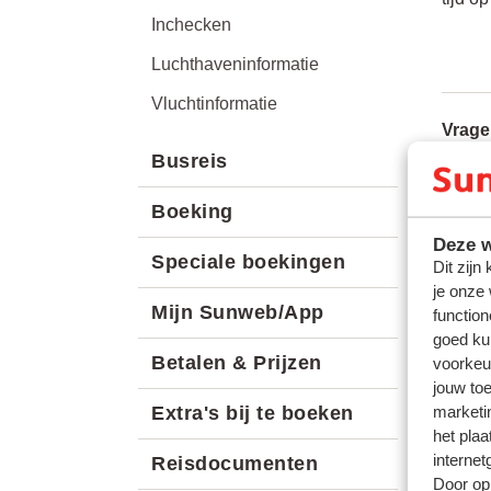
Inchecken
Luchthaveninformatie
Vluchtinformatie
Vrage
Busreis
Kan ik
Transa
Boeking
airBal
Deze w
Speciale boekingen
Dit zijn
Air Ca
je onze
Mijn Sunweb/App
function
Gerel
goed ku
Transa
Betalen & Prijzen
voorkeu
Ryanai
jouw to
marketi
Extra's bij te boeken
Ryanai
het plaa
EasyJe
internet
Reisdocumenten
Door op 