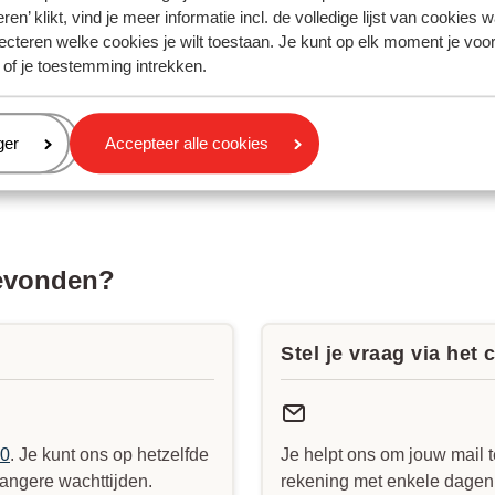
ren’ klikt, vind je meer informatie incl. de volledige lijst van cookies w
ecteren welke cookies je wilt toestaan. Je kunt op elk moment je voo
 of je toestemming intrekken.
eren
ger
Accepteer alle cookies
gevonden?
Stel je vraag via het 
90
. Je kunt ons op hetzelfde
Je helpt ons om jouw mail t
angere wachttijden.
rekening met enkele dagen v