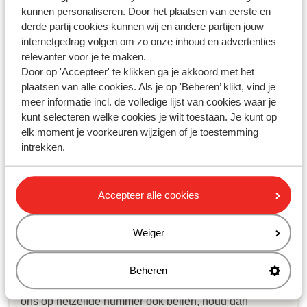
kunnen personaliseren. Door het plaatsen van eerste en
Gerelateerde vragen
derde partij cookies kunnen wij en andere partijen jouw
Transavia - hoe kan ik een stoel reserveren?
internetgedrag volgen om zo onze inhoud en advertenties
Ryanair - hoe kan ik een stoel reserveren?
relevanter voor je te maken.
Door op 'Accepteer' te klikken ga je akkoord met het
Ryanair - hoe kan ik online inchecken?
plaatsen van alle cookies. Als je op 'Beheren’ klikt, vind je
EasyJet - hoe kan ik een stoel reserveren?
meer informatie incl. de volledige lijst van cookies waar je
kunt selecteren welke cookies je wilt toestaan. Je kunt op
elk moment je voorkeuren wijzigen of je toestemming
intrekken.
Heb jij jouw antwoord niet
gevonden?
Accepteer alle cookies
Whatsapp ons!
Weiger
Beheren
WhatsApp ons op het nummer
+31102802290
. Je kunt
ons op hetzelfde nummer ook bellen, houd dan