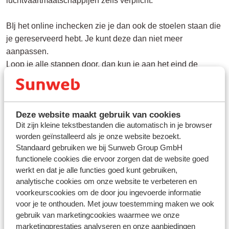
luchtvaartmaatschappijen zelfs verplicht.
BIj het online inchecken zie je dan ook de stoelen staan die
je gereserveerd hebt. Je kunt deze dan niet meer
aanpassen.
Loop je alle stappen door, dan kun je aan het eind de
boardingpassen downloaden en/of uitprinten. Dit scheelt
weer tijd op de luchthaven.
Deze website maakt gebruik van cookies
Dit zijn kleine tekstbestanden die automatisch in je browser
worden geïnstalleerd als je onze website bezoekt.
Standaard gebruiken we bij Sunweb Group GmbH
Vragen over hetzelfde onderwerp
functionele cookies die ervoor zorgen dat de website goed
Kan ik vooraf een stoel reserveren voor mijn vlucht?
werkt en dat je alle functies goed kunt gebruiken,
analytische cookies om onze website te verbeteren en
Transavia - hoe kan ik een stoel reserveren?
voorkeurscookies om de door jou ingevoerde informatie
airBaltic - hoe kan ik een stoel reserveren?
voor je te onthouden. Met jouw toestemming maken we ook
gebruik van marketingcookies waarmee we onze
Air Cairo - hoe kan ik een stoel reserveren?
marketingprestaties analyseren en onze aanbiedingen