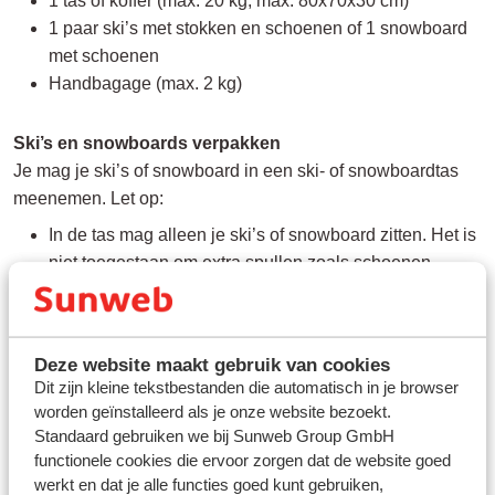
1 tas of koffer (max. 20 kg, max. 80x70x30 cm)
1 paar ski’s met stokken en schoenen of 1 snowboard
met schoenen
Handbagage (max. 2 kg)
Ski’s en snowboards verpakken
Je mag je ski’s of snowboard in een ski- of snowboardtas
meenemen. Let op:
In de tas mag alleen je ski’s of snowboard zitten. Het is
niet toegestaan om extra spullen zoals schoenen,
kleding of andere bagage in deze tas te stoppen
Neem skischoenen of snowboardschoenen daarom
apart mee.
Deze website maakt gebruik van cookies
Voor snowboards geldt dat je de bindingen moet
Dit zijn kleine tekstbestanden die automatisch in je browser
verwijderen voordat je het snowboard inpakt. De
worden geïnstalleerd als je onze website bezoekt.
bindingen kun je samen met je schoenen in een aparte
Standaard gebruiken we bij Sunweb Group GmbH
schoenentas meenemen.
functionele cookies die ervoor zorgen dat de website goed
werkt en dat je alle functies goed kunt gebruiken,