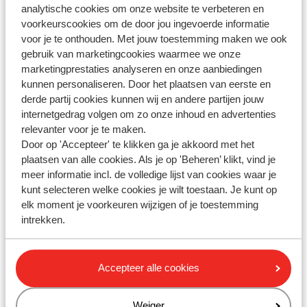
analytische cookies om onze website te verbeteren en
Om ervoor te zorgen dat alle bagage mee kan, is het ten
voorkeurscookies om de door jou ingevoerde informatie
strengste verboden om levensmiddelenpakketten mee te
voor je te onthouden. Met jouw toestemming maken we ook
nemen. Heb je te veel bagage, dan is de chauffeur verplicht
gebruik van marketingcookies waarmee we onze
deze te weigeren
marketingprestaties analyseren en onze aanbiedingen
kunnen personaliseren. Door het plaatsen van eerste en
derde partij cookies kunnen wij en andere partijen jouw
internetgedrag volgen om zo onze inhoud en advertenties
Vragen over hetzelfde onderwerp
relevanter voor je te maken.
Door op 'Accepteer' te klikken ga je akkoord met het
Gerelateerde vragen
plaatsen van alle cookies. Als je op 'Beheren’ klikt, vind je
meer informatie incl. de volledige lijst van cookies waar je
Heeft een baby recht op een eigen koffer?
kunt selecteren welke cookies je wilt toestaan. Je kunt op
Pegasus - hoeveel bagage mag ik meenemen?
elk moment je voorkeuren wijzigen of je toestemming
intrekken.
airBaltic - hoeveel bagage mag ik meenemen?
Freebird - hoeveel bagage mag ik meenemen?
Accepteer alle cookies
Heb jij jouw antwoord niet
Weiger