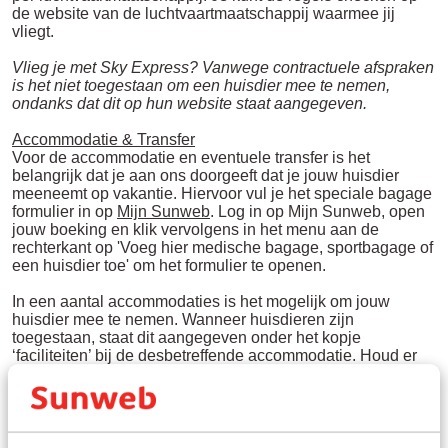
de website van de luchtvaartmaatschappij waarmee jij
vliegt.
Vlieg je met Sky Express? Vanwege contractuele afspraken
is het niet toegestaan om een huisdier mee te nemen,
ondanks dat dit op hun website staat aangegeven.
Accommodatie & Transfer
Voor de accommodatie en eventuele transfer is het
belangrijk dat je aan ons doorgeeft dat je jouw huisdier
meeneemt op vakantie. Hiervoor vul je het speciale bagage
formulier in op
Mijn Sunweb
. Log in op Mijn Sunweb, open
jouw boeking en klik vervolgens in het menu aan de
rechterkant op 'Voeg hier medische bagage, sportbagage of
een huisdier toe' om het formulier te openen.
In een aantal accommodaties is het mogelijk om jouw
huisdier mee te nemen. Wanneer huisdieren zijn
toegestaan, staat dit aangegeven onder het kopje
‘faciliteiten’ bij de desbetreffende accommodatie. Houd er
rekening mee dat er kosten in rekening gebracht kunnen
worden voor het meenemen van jouw huisdier. Deze kosten
betaal je ter plaatse bij aankomst bij de receptie
Houd er rekening mee dat huisdieren (inclusief assistentie-