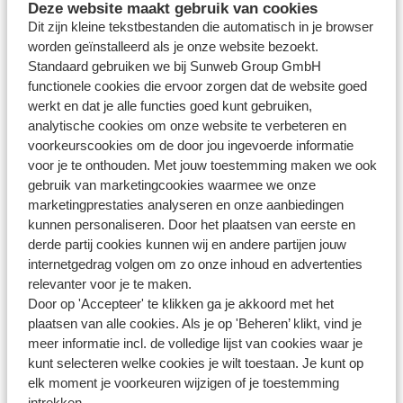
Deze website maakt gebruik van cookies
en hulphonden) niet altijd mee kunnen in de transferbus.
Dit zijn kleine tekstbestanden die automatisch in je browser
Jouw huisdier kan ook alleen vervoerd worden in een
draagmand, tussen de koffers, onder in het ruim van de bus.
worden geïnstalleerd als je onze website bezoekt.
In de bus zelf zijn huisdieren door Europese regelgevingen
Standaard gebruiken we bij Sunweb Group GmbH
niet toegestaan. Het is mogelijk dat er extra kosten in
functionele cookies die ervoor zorgen dat de website goed
rekening gebracht worden voor het meenemen van jouw
werkt en dat je alle functies goed kunt gebruiken,
huisdier in de transferbus.
analytische cookies om onze website te verbeteren en
voorkeurscookies om de door jou ingevoerde informatie
Goed om te weten!
voor je te onthouden. Met jouw toestemming maken we ook
Het is belangrijk dat jouw huisdier is gechipt en bezit
gebruik van marketingcookies waarmee we onze
over de juiste vaccinaties.
marketingprestaties analyseren en onze aanbiedingen
Neem je een assistentie- of hulphond mee? Dan moet
kunnen personaliseren. Door het plaatsen van eerste en
derde partij cookies kunnen wij en andere partijen jouw
deze in het bezit zijn van een geldig certificaat. Neem
internetgedrag volgen om zo onze inhoud en advertenties
contact met ons op om jouw assistentie- of hulphond
relevanter voor je te maken.
aan te melden. Meer informatie over hulp en
Door op 'Accepteer' te klikken ga je akkoord met het
begeleiding op de luchthaven vind je
hier
.
plaatsen van alle cookies. Als je op 'Beheren’ klikt, vind je
meer informatie incl. de volledige lijst van cookies waar je
kunt selecteren welke cookies je wilt toestaan. Je kunt op
elk moment je voorkeuren wijzigen of je toestemming
Vragen over hetzelfde onderwerp