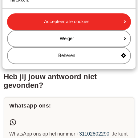
intrekken.
Gerelateerde vragen
Mag ik speciale bagage meenemen?
Accepteer alle cookies
Mag ik een rolstoel/scootmobiel meenemen in het vliegtuig?
Weiger
Kan ik medische bagage meenemen?
Pegasus - hoeveel bagage mag ik meenemen?
Beheren
Heb jij jouw antwoord niet
gevonden?
Whatsapp ons!
WhatsApp ons op het nummer
+31102802290
. Je kunt