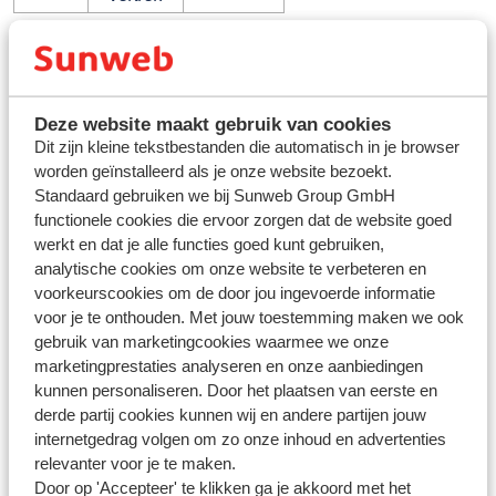
Hoe boek of wijzig je een transfer in Mijn Sunweb?
1. Open de boeking in
Mijn Sunweb
2. Klik in het boekingsoverzicht aan de rechterkant op de
Deze website maakt gebruik van cookies
knop 'Regel je extra services'
Dit zijn kleine tekstbestanden die automatisch in je browser
3. Kies de gewenste transfer en sla de wijzigingen op. Je
worden geïnstalleerd als je onze website bezoekt.
ontvangt binnen 2 uur een aangepaste factuur.
Standaard gebruiken we bij Sunweb Group GmbH
functionele cookies die ervoor zorgen dat de website goed
werkt en dat je alle functies goed kunt gebruiken,
Hoe boek of wijzig je een transfer in de Sunweb app?
analytische cookies om onze website te verbeteren en
1. Open de boeking in de
Sunweb app
voorkeurscookies om de door jou ingevoerde informatie
2. Klik op 'Extra's' in het menu
voor je te onthouden. Met jouw toestemming maken we ook
3. Klik op 'Transfer' en boek/wijzig de transfer
gebruik van marketingcookies waarmee we onze
4. Ga naar het winkelmandje en bevestig de wijziging. Je
marketingprestaties analyseren en onze aanbiedingen
ontvangt binnen 2 uur een aangepaste factuur.
kunnen personaliseren. Door het plaatsen van eerste en
derde partij cookies kunnen wij en andere partijen jouw
internetgedrag volgen om zo onze inhoud en advertenties
Voor meer informatie over een transfer, klik je
hier
.
relevanter voor je te maken.
Door op 'Accepteer' te klikken ga je akkoord met het