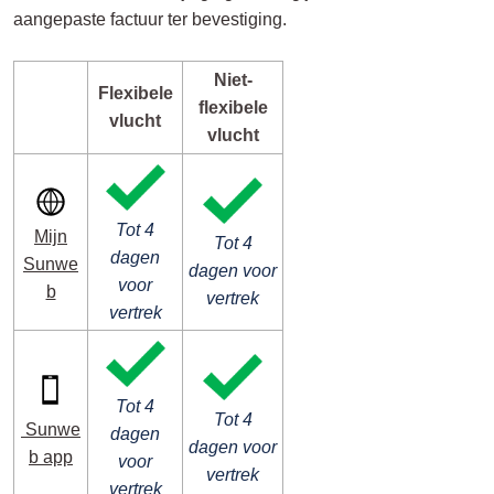
aangepaste factuur ter bevestiging.
Niet-
Flexibele
flexibele
vlucht
vlucht
Tot 4
Mijn
Tot 4
dagen
Sunwe
dagen voor
voor
b
vertrek
vertrek
Tot 4
Tot 4
Sunwe
dagen
dagen voor
b app
voor
vertrek
vertrek