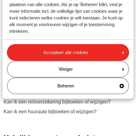
plaatsen van alle cookies. Als je op 'Beheren’ klikt, vind je
meer informatie incl. de volledige lijst van cookies waar je
Vragen over hetzelfde onderwerp
kunt selecteren welke cookies je wilt toestaan. Je kunt op
Is het mogelijk om extra services bij te boeken of te
elk moment je voorkeuren wijzigen of je toestemming
wijzigen?
intrekken.
Kan ik een aanhef wijzigen?
Kan ik een (voor)naam wijzigen?
Accepteer alle cookies
Kan ik een geboortedatum wijzigen?
Weiger
Gerelateerde vragen
Kan ik ruimbagage bijboeken of wijzigen?
Beheren
Kan ik een fiets bijboeken of wijzigen?
Kan ik een reisverzekering bijboeken of wijzigen?
Kan ik een huurauto bijboeken of wijzigen?