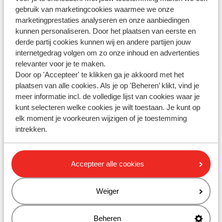
Kan ik betalen via iDEAL?
gebruik van marketingcookies waarmee we onze
Kan ik betalen met een creditcard?
marketingprestaties analyseren en onze aanbiedingen
kunnen personaliseren. Door het plaatsen van eerste en
Kan ik betalen via een bankoverschrijving?
derde partij cookies kunnen wij en andere partijen jouw
internetgedrag volgen om zo onze inhoud en advertenties
Gerelateerde vragen
relevanter voor je te maken.
Is mijn betaling binnengekomen?
Door op 'Accepteer' te klikken ga je akkoord met het
Kunnen alle reizigers apart betalen?
plaatsen van alle cookies. Als je op 'Beheren’ klikt, vind je
meer informatie incl. de volledige lijst van cookies waar je
Waarom is de betaling niet verwerkt op de factuur?
kunt selecteren welke cookies je wilt toestaan. Je kunt op
EasyJet - hoe kan ik een stoel reserveren?
elk moment je voorkeuren wijzigen of je toestemming
intrekken.
Heb jij jouw antwoord niet
Accepteer alle cookies
gevonden?
Weiger
Whatsapp ons!
Beheren