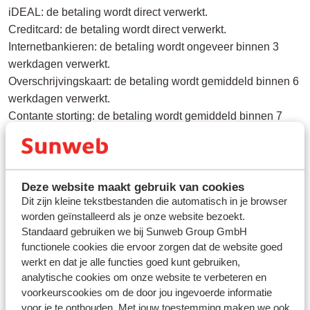
iDEAL: de betaling wordt direct verwerkt.
Creditcard: de betaling wordt direct verwerkt.
Internetbankieren: de betaling wordt ongeveer binnen 3
werkdagen verwerkt.
Overschrijvingskaart: de betaling wordt gemiddeld binnen 6
werkdagen verwerkt.
Contante storting: de betaling wordt gemiddeld binnen 7
werkdagen verwerkt.
Na ontvangst en verwerking van jouw betaling ontvang je
een bevestiging per e-mail. Ook kun je dit terugzien in
Mijn
Deze website maakt gebruik van cookies
Dit zijn kleine tekstbestanden die automatisch in je browser
Sunweb
.
worden geïnstalleerd als je onze website bezoekt.
Standaard gebruiken we bij Sunweb Group GmbH
functionele cookies die ervoor zorgen dat de website goed
werkt en dat je alle functies goed kunt gebruiken,
Vragen over hetzelfde onderwerp
analytische cookies om onze website te verbeteren en
Wat zijn de betaalmogelijkheden?
voorkeurscookies om de door jou ingevoerde informatie
voor je te onthouden. Met jouw toestemming maken we ook