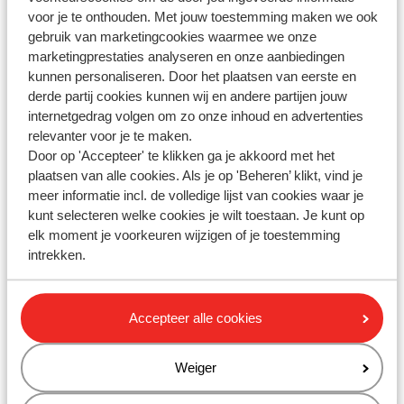
Vragen over hetzelfde onderwerp
voor je te onthouden. Met jouw toestemming maken we ook
gebruik van marketingcookies waarmee we onze
Ontvang ik kofferlabels?
marketingprestaties analyseren en onze aanbiedingen
Ontvang ik een voucher voor de transfer?
kunnen personaliseren. Door het plaatsen van eerste en
derde partij cookies kunnen wij en andere partijen jouw
Wanneer krijg ik de reisbescheiden toegestuurd?
internetgedrag volgen om zo onze inhoud en advertenties
relevanter voor je te maken.
Gerelateerde vragen
Door op 'Accepteer' te klikken ga je akkoord met het
Kan ik een aanhef wijzigen?
plaatsen van alle cookies. Als je op 'Beheren’ klikt, vind je
Kan ik een (voor)naam wijzigen?
meer informatie incl. de volledige lijst van cookies waar je
kunt selecteren welke cookies je wilt toestaan. Je kunt op
Waar kan ik mijn skipas ophalen?
elk moment je voorkeuren wijzigen of je toestemming
SunExpress - hoe kan ik een stoel reserveren?
intrekken.
Accepteer alle cookies
Heb jij jouw antwoord niet
gevonden?
Weiger