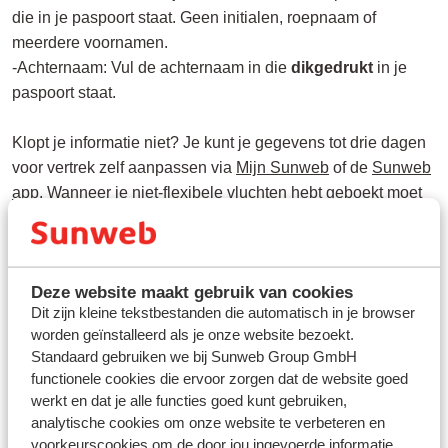
die in je paspoort staat. Geen initialen, roepnaam of
meerdere voornamen.
-Achternaam: Vul de achternaam in die
dikgedrukt
in je
paspoort staat.
Klopt je informatie niet? Je kunt je gegevens tot drie dagen
voor vertrek zelf aanpassen via
Mijn Sunweb
of de
Sunweb
app
. Wanneer je niet-flexibele vluchten hebt geboekt moet
de wijziging eerst worden aangevraagd bij de
luchtvaartmaatschappij omdat er mogelijk kosten gerekend
worden. Als dit het geval is nemen we eerst contact met je
Deze website maakt gebruik van cookies
op om de kosten door te nemen.
Dit zijn kleine tekstbestanden die automatisch in je browser
worden geïnstalleerd als je onze website bezoekt.
Voor een uitleg hoe je een naam kunt wijzigen, klik
Standaard gebruiken we bij Sunweb Group GmbH
hier
.
functionele cookies die ervoor zorgen dat de website goed
werkt en dat je alle functies goed kunt gebruiken,
analytische cookies om onze website te verbeteren en
voorkeurscookies om de door jou ingevoerde informatie