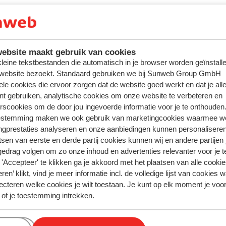
ebsite maakt gebruik van cookies
 kleine tekstbestanden die automatisch in je browser worden geïnstalle
 website bezoekt. Standaard gebruiken we bij Sunweb Group GmbH
ele cookies die ervoor zorgen dat de website goed werkt en dat je alle
nt gebruiken, analytische cookies om onze website te verbeteren en
rscookies om de door jou ingevoerde informatie voor je te onthouden
estemming maken we ook gebruik van marketingcookies waarmee w
ngprestaties analyseren en onze aanbiedingen kunnen personalisere
tsen van eerste en derde partij cookies kunnen wij en andere partijen
gedrag volgen om zo onze inhoud en advertenties relevanter voor je 
'Accepteer' te klikken ga je akkoord met het plaatsen van alle cookies
ren’ klikt, vind je meer informatie incl. de volledige lijst van cookies w
ecteren welke cookies je wilt toestaan. Je kunt op elk moment je voo
 of je toestemming intrekken.