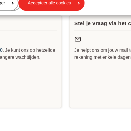
gevonden?
eren
ger
Accepteer alle cookies
Stel je vraag via het 
90
. Je kunt ons op hetzelfde
Je helpt ons om jouw mail t
angere wachttijden.
rekening met enkele dagen v