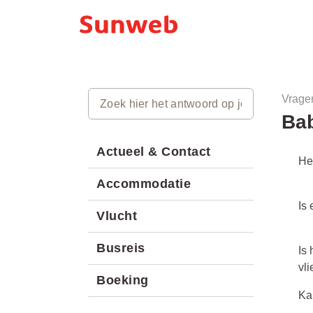
Vrage
Bab
Actueel & Contact
He
Accommodatie
Is
Vlucht
Busreis
Is
vli
Boeking
Ka