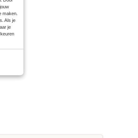
 jouw
te maken.
. Als je
aar je
rkeuren