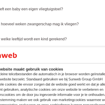
eft een baby een eigen vliegtuigstoel?
t hoeveel weken zwangerschap mag ik vliegen?
t welke leeftijd wordt een kind gerekend?
t welke leeftijd wordt een kind meegerekend als een baby?
ebsite maakt gebruik van cookies
lke accommodaties zijn kindvriendelijk?
 kleine tekstbestanden die automatisch in je browser worden geïnstalle
 website bezoekt. Standaard gebruiken we bij Sunweb Group GmbH
er een leeftijdsrestrictie van toepassing op de gratis kinderopva
ele cookies die ervoor zorgen dat de website goed werkt en dat je alle
nt gebruiken, analytische cookies om onze website te verbeteren en
mFun?
rscookies om de door jou ingevoerde informatie voor je te onthouden
estemming maken we ook gebruik van marketingcookies waarmee w
< Vorige
1
2
Vol
ngprestaties analyseren en onze aanbiedingen kunnen personalisere