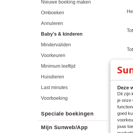
Nieuwe boeking maken
He
Omboeken
Annuleren
To
Baby's & kinderen
Mindervaliden
To
Voorkeuren
Minimum leeftijd
To
Huisdieren
Deze w
Last minutes
We
Dit zijn
Voorboeking
je onze
Is 
function
goed ku
Speciale boekingen
Fa
voorkeu
jouw to
Mijn Sunweb/App
marketi