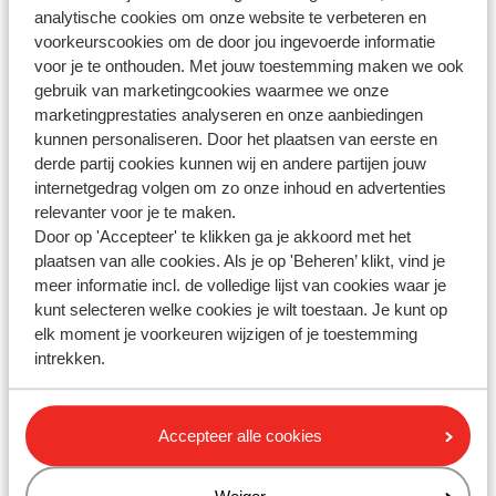
analytische cookies om onze website te verbeteren en
gevonden?
voorkeurscookies om de door jou ingevoerde informatie
voor je te onthouden. Met jouw toestemming maken we ook
gebruik van marketingcookies waarmee we onze
Whatsapp ons!
marketingprestaties analyseren en onze aanbiedingen
kunnen personaliseren. Door het plaatsen van eerste en
derde partij cookies kunnen wij en andere partijen jouw
internetgedrag volgen om zo onze inhoud en advertenties
WhatsApp ons op het nummer
+31102802290
. Je kunt
relevanter voor je te maken.
ons op hetzelfde nummer ook bellen, houd dan
Door op 'Accepteer' te klikken ga je akkoord met het
rekening met langere wachttijden.
plaatsen van alle cookies. Als je op 'Beheren’ klikt, vind je
meer informatie incl. de volledige lijst van cookies waar je
kunt selecteren welke cookies je wilt toestaan. Je kunt op
Openingstijden:
elk moment je voorkeuren wijzigen of je toestemming
Maandag t/m vrijdag: 09:00-20:00
intrekken.
Zaterdag & zondag: 10:00-17:00
Bekijk afwijkende openingstijden
Accepteer alle cookies