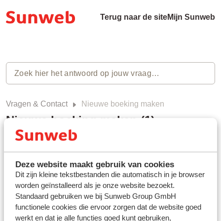
Terug naar de site
Mijn Sunweb
Vragen & Contact
Nieuwe boeking maken
Nieuwe boeking maken (1)
Hoe maak ik een nieuwe boeking?
Laatst gewijzigd op Do, 5 Dec, 2024 om 5:38 PM
Deze website maakt gebruik van cookies
Dit zijn kleine tekstbestanden die automatisch in je browser
worden geïnstalleerd als je onze website bezoekt.
Standaard gebruiken we bij Sunweb Group GmbH
functionele cookies die ervoor zorgen dat de website goed
werkt en dat je alle functies goed kunt gebruiken,
Heb jij jouw antwoord niet