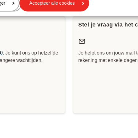
gevonden?
eren
ger
Accepteer alle cookies
Stel je vraag via het 
90
. Je kunt ons op hetzelfde
Je helpt ons om jouw mail t
angere wachttijden.
rekening met enkele dagen v