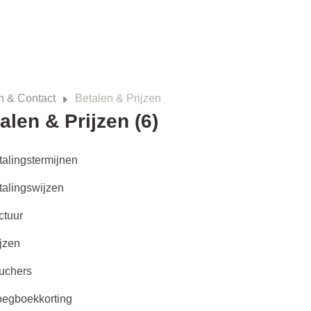
n & Contact
Betalen & Prijzen
alen & Prijzen (6)
talingstermijnen
talingswijzen
ctuur
ijzen
uchers
oegboekkorting