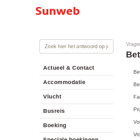
Vrage
Bet
Actueel & Contact
Be
Accommodatie
Be
Vlucht
Fa
Pr
Busreis
Vo
Boeking
Vr
Speciale boekingen