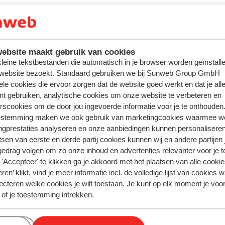
ebsite maakt gebruik van cookies
 kleine tekstbestanden die automatisch in je browser worden geïnstalle
 website bezoekt. Standaard gebruiken we bij Sunweb Group GmbH
ele cookies die ervoor zorgen dat de website goed werkt en dat je alle
nt gebruiken, analytische cookies om onze website te verbeteren en
rscookies om de door jou ingevoerde informatie voor je te onthouden
estemming maken we ook gebruik van marketingcookies waarmee w
ngprestaties analyseren en onze aanbiedingen kunnen personalisere
tsen van eerste en derde partij cookies kunnen wij en andere partijen
gedrag volgen om zo onze inhoud en advertenties relevanter voor je 
'Accepteer' te klikken ga je akkoord met het plaatsen van alle cookies
ren’ klikt, vind je meer informatie incl. de volledige lijst van cookies w
ecteren welke cookies je wilt toestaan. Je kunt op elk moment je voo
 of je toestemming intrekken.