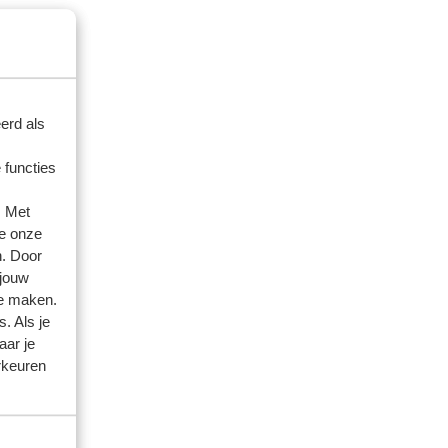
erd als
 functies
. Met
e onze
n. Door
 jouw
te maken.
. Als je
aar je
rkeuren