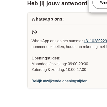
Heb jij jouw antwoord niet 
Beh
Wei
Whatsapp ons!
WhatsApp ons op het nummer
+311028022
nummer ook bellen, houd dan rekening met l
Openingstijden:
Maandag t/m vrijdag: 09:00-20:00
Zaterdag & zondag: 10:00-17:00
Bekijk afwijkende openingstijden