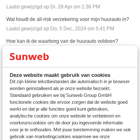
Laatst gewijzigd op Di, 28 Apr om 1:36 PM
Wat houdt de all-risk verzekering voor mijn huurauto in?
Laatst gewijzigd op Do, 5 Dec, 2024 om 5:41 PM
Hoe kan ik de waarborg van de huurauto voldoen?
Laatst gewijzigd op Wo, 18 Mrt om 12:45 PM
Hoe laat wordt de auto gebracht bij de accommodatie?
Laatst gewijzigd op Di, 28 Apr om 1:37 PM
Deze website maakt gebruik van cookies
Dit zijn kleine tekstbestanden die automatisch in je browser
Kan ik een autostoeltje reserveren?
worden geïnstalleerd als je onze website bezoekt.
Laatst gewijzigd op Ma, 4 Mei om 1:34 PM
Standaard gebruiken we bij Sunweb Group GmbH
functionele cookies die ervoor zorgen dat de website goed
Kan ik online inchecken voor mijn huurauto voor vertrek?
werkt en dat je alle functies goed kunt gebruiken,
analytische cookies om onze website te verbeteren en
Laatst gewijzigd op Vr, 28 Feb, 2025 om 1:39 PM
voorkeurscookies om de door jou ingevoerde informatie
Waar kan ik de huurauto ophalen?
voor je te onthouden. Met jouw toestemming maken we ook
gebruik van marketingcookies waarmee we onze
Laatst gewijzigd op Vr, 10 Jul om 11:46 AM