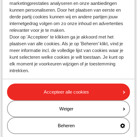
marketingprestaties analyseren en onze aanbiedingen
kunnen personaliseren. Door het plaatsen van eerste en
Kan ik mijn huurauto buiten kantoortijden ophalen en
derde partij cookies kunnen wij en andere partijen jouw
inleveren?
internetgedrag volgen om zo onze inhoud en advertenties
Laatst gewijzigd op Wo, 18 Mrt om 8:27 AM
relevanter voor je te maken.
Door op 'Accepteer' te klikken ga je akkoord met het
plaatsen van alle cookies. Als je op 'Beheren’ klikt, vind je
< Vorige
1
2
Volgende >
meer informatie incl. de volledige lijst van cookies waar je
kunt selecteren welke cookies je wilt toestaan. Je kunt op
elk moment je voorkeuren wijzigen of je toestemming
intrekken.
Heb jij jouw antwoord niet
gevonden?
Accepteer alle cookies
Whatsapp ons!
Weiger
Beheren
WhatsApp ons op het nummer
+31102802290
. Je kunt