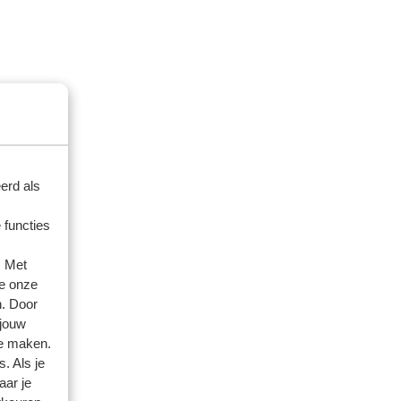
erd als
 functies
. Met
e onze
n. Door
 jouw
te maken.
. Als je
aar je