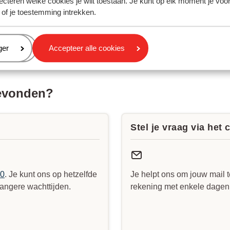
ecteren welke cookies je wilt toestaan. Je kunt op elk moment je voo
 of je toestemming intrekken.
eren
ger
Accepteer alle cookies
gevonden?
Stel je vraag via het 
90
. Je kunt ons op hetzelfde
Je helpt ons om jouw mail t
angere wachttijden.
rekening met enkele dagen v