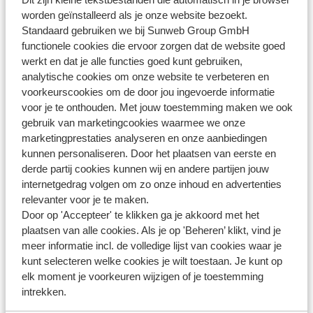
worden geïnstalleerd als je onze website bezoekt.
Wat is de laagsteprijsgarantie van Sunweb?
Standaard gebruiken we bij Sunweb Group GmbH
functionele cookies die ervoor zorgen dat de website goed
Laatst gewijzigd op Ma, 12 Jan om 12:29 PM
werkt en dat je alle functies goed kunt gebruiken,
analytische cookies om onze website te verbeteren en
voorkeurscookies om de door jou ingevoerde informatie
voor je te onthouden. Met jouw toestemming maken we ook
gebruik van marketingcookies waarmee we onze
Heb jij jouw antwoord niet
marketingprestaties analyseren en onze aanbiedingen
gevonden?
kunnen personaliseren. Door het plaatsen van eerste en
derde partij cookies kunnen wij en andere partijen jouw
internetgedrag volgen om zo onze inhoud en advertenties
Whatsapp ons!
relevanter voor je te maken.
Door op 'Accepteer' te klikken ga je akkoord met het
plaatsen van alle cookies. Als je op 'Beheren’ klikt, vind je
meer informatie incl. de volledige lijst van cookies waar je
kunt selecteren welke cookies je wilt toestaan. Je kunt op
WhatsApp ons op het nummer
+31102802290
. Je kunt
elk moment je voorkeuren wijzigen of je toestemming
ons op hetzelfde nummer ook bellen, houd dan
intrekken.
rekening met langere wachttijden.