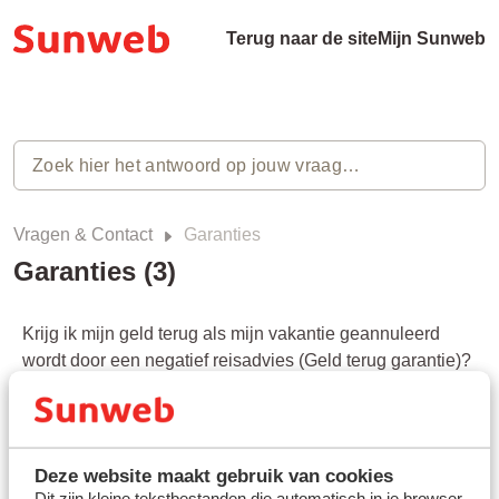
Terug naar de site
Mijn Sunweb
Vragen & Contact
Garanties
Garanties (3)
Krijg ik mijn geld terug als mijn vakantie geannuleerd
wordt door een negatief reisadvies (Geld terug garantie)?
Laatst gewijzigd op Do, 5 Dec, 2024 om 5:39 PM
Zorgt Sunweb ervoor dat ik weer veilig thuis kom
(repatriëringsgarantie)?
Deze website maakt gebruik van cookies
Dit zijn kleine tekstbestanden die automatisch in je browser
Laatst gewijzigd op Do, 5 Dec, 2024 om 5:40 PM