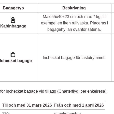
Bagagetyp
Beskrivning
Max 55x40x23 cm och max 7 kg, till
exempel en liten rullväska. Placeras i
Kabin
bagage
bagagehyllan ovanför sätena.
Incheckat bagage för lastutrymmet.
dchecket bagage
 för incheckat bagage vid tillägg (Charterflyg, per enkelresa):
Till och med 31 mars 2026
Från och med 1 april 2026
110:-
ej bokningsbar