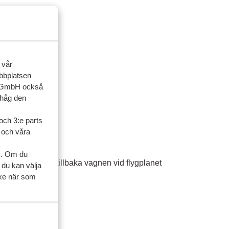
 flygplatsen.
 vår
ebbplatsen
up GmbH också
ihåg den
och 3:e parts
l och våra
s. Om du
rierar om du får tillbaka vagnen vid flygplanet
 du kan välja
ycke när som