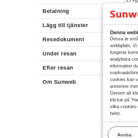
20 kg
Betalning
Lägg till tjänster
V
Denna webb
O
Dessa är små 
Resedokument
webbplats. Vi
fungerar korr
Under resan
Baga
analytiska coo
information d
Efter resan
marknadsförin
Bebis 
cookies kan vi
Om Sunweb
1
annonser mer 
I
Genom att kli
D
klickar på "Ha
e
vilka cookies 
helst.
Barn (
Följer
Hantera
Avvisa