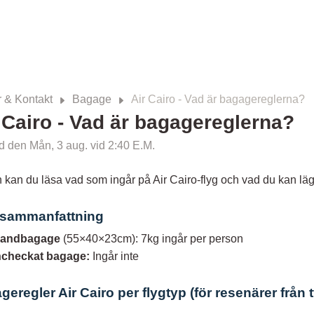
 & Kontakt
Bagage
Air Cairo - Vad är bagagereglerna?
 Cairo - Vad är bagagereglerna?
 den Mån, 3 aug. vid 2:40 E.M.
kan du läsa vad som ingår på Air Cairo-flyg och vad du kan lägg
 sammanfattning
and
bagage
(55×40×23cm): 7kg ingår per person
ncheckat bagage:
Ingår inte
eregler Air Cairo per flygtyp (för resenärer från t