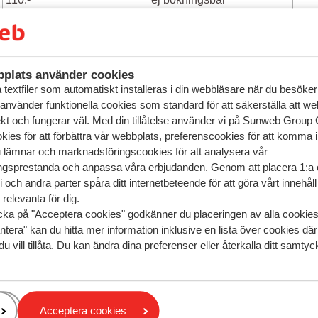
125:-
150:-
iktig information
plats använder cookies
m ditt incheckade bagage är för tungt betalar du extra avgifter på
textfiler som automatiskt installeras i din webbläsare när du besöker
 använder funktionella cookies som standard för att säkerställa att w
ekt och fungerar väl. Med din tillåtelse använder vi på Sunweb Gro
geregler för spädbarn och barn
kies för att förbättra vår webbplats, preferenscookies för att komma 
u lämnar och marknadsföringscookies för att analysera vår
gsprestanda och anpassa våra erbjudanden. Genom att placera 1:a 
(upp till 1 år)
 och andra parter spåra ditt internetbeteende för att göra vårt innehål
0 kg handbagage ingår
relevanta för dig.
nget incheckat bagage ingår
cka på "Acceptera cookies" godkänner du placeringen av alla cookie
u får även ta med barnvagn, sulky eller bilbarnstol gratis. Det va
ntera" kan du hitta mer information inklusive en lista över cookies där
ller bagagebandet. Fråga kabinpersonalen
du vill tillåta. Du kan ändra dina preferenser eller återkalla ditt samt
från 2 år)
 standardbagagereglerna enligt ovan.
Acceptera cookies