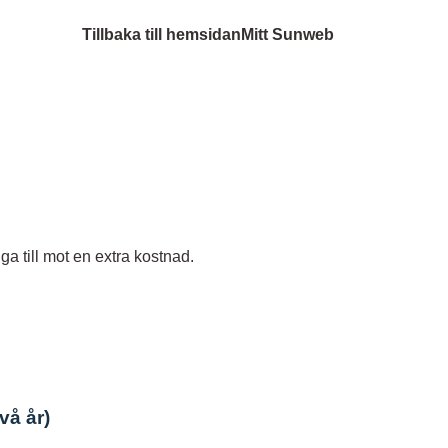
Tillbaka till hemsidan
Mitt Sunweb
a till mot en extra kostnad.
vå år)