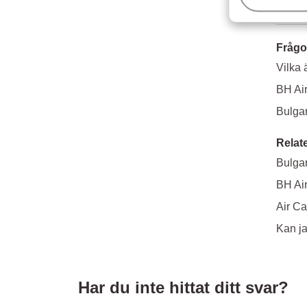
Frågo
Vilka 
BH Air
Bulgar
Relat
Bulgar
BH Air
Air Ca
Kan ja
Har du inte hittat ditt svar?