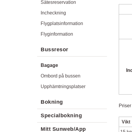
Sätesreservation
Incheckning
Flygplatsinformation
Flyginformation
Bussresor
Bagage
In
Ombord på bussen
Upphämtningsplatser
Bokning
Priser
Specialbokning
Vikt
Mitt Sunweb/App
15 kg