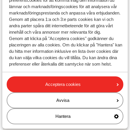
preferenscookies för att komma ihåg den information du
lämnar och marknadsföringscookies för att analysera vår
Kan jag boka en semester utan liftkort?
marknadsföringsprestanda och anpassa våra erbjudanden.
Får barn och seniorer rabatt på liftkortet?
Genom att placera 1:a och 3:e parts cookies kan vi och
andra parter spåra ditt internetbeteende för att göra vårt
Relaterade frågor
innehåll och våra annonser mer relevanta för dig.
Kan jag boka en semester utan liftkort?
Genom att klicka på "Acceptera cookies" godkänner du
placeringen av alla cookies. Om du klickar på "Hantera" kan
Hur får jag mitt liftkort?
du hitta mer information inklusive en lista över cookies där
Får barn och seniorer rabatt på liftkortet?
du kan välja vilka cookies du vill tillåta. Du kan ändra dina
preferenser eller återkalla ditt samtycke när som helst.
Vilken dag börjar liftkortet gälla?
Acceptera cookies
Har du inte hittat ditt svar?
Avvisa
Kontakta oss via WhatsApp!
Hantera