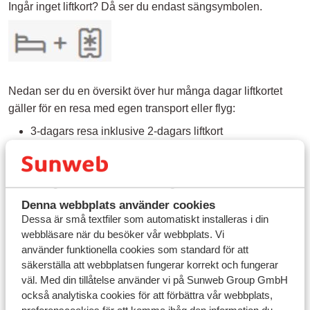
Ingår inget liftkort? Då ser du endast sängsymbolen.
Nedan ser du en översikt över hur många dagar liftkortet
gäller för en resa med egen transport eller flyg:
3-dagars resa inklusive 2-dagars liftkort
4-dagars resa inklusive 2-dagars liftkort
5-dagars resa inklusive 3-dagars liftkort
6-dagars resa inklusive 4-dagars liftkort
7-dagars resa inklusive 5-dagars liftkort
Denna webbplats använder cookies
8-dagars resa inklusive 6-dagars liftkort
Dessa är små textfiler som automatiskt installeras i din
webbläsare när du besöker vår webbplats. Vi
använder funktionella cookies som standard för att
säkerställa att webbplatsen fungerar korrekt och fungerar
väl. Med din tillåtelse använder vi på Sunweb Group GmbH
Frågor kring samma ämne
också analytiska cookies för att förbättra vår webbplats,
Vilken dag börjar liftkortet gälla?