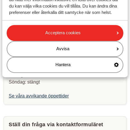
du kan välja vilka cookies du vill tillåta. Du kan ändra dina
Kontakta oss via WhatsApp!
preferenser eller återkalla ditt samtycke när som helst.
Acceptera cookies
Kontakta oss på Whatsapp:
+46856610300
. Du kan
också ringa samma nummer men var medveten om att
väntetiden då kan vara längre.
Avvisa
Öppettider:
Hantera
Måndag till fredag: 09:00-17:00
Lördag: 10:00-14:00
Söndag: stängt
Se våra avvikande öppettider
Ställ din fråga via kontaktformuläret