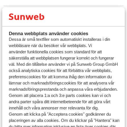
Frågor kring samma ämne
Vilka betalningsalternativ finns tillgängliga?
Kan jag betala med kreditkort?
Denna webbplats använder cookies
Dessa är små textfiler som automatiskt installeras i din
Kan jag betala via banköverföring?
webbläsare när du besöker vår webbplats. Vi
använder funktionella cookies som standard för att
Relaterade frågor
säkerställa att webbplatsen fungerar korrekt och fungerar
Kan jag betala med kreditkort?
väl. Med din tillåtelse använder vi på Sunweb Group GmbH
också analytiska cookies för att förbättra vår webbplats,
Kan jag betala med Swish?
preferenscookies för att komma ihåg den information du
Kan jag betala med Klarna?
lämnar och marknadsföringscookies för att analysera vår
marknadsföringsprestanda och anpassa våra erbjudanden.
BH Air - Kan jag reservera en plats på flyget?
Genom att placera 1:a och 3:e parts cookies kan vi och
andra parter spåra ditt internetbeteende för att göra vårt
innehåll och våra annonser mer relevanta för dig.
Har du inte hittat ditt svar?
Genom att klicka på "Acceptera cookies" godkänner du
placeringen av alla cookies. Om du klickar på "Hantera" kan
du hitta mer information inklusive en lista över cookies där