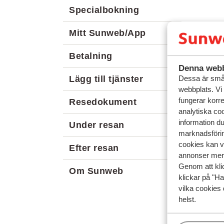
Specialbokning
Mitt Sunweb/App
Betalning
Denna webb
Lägg till tjänster
Dessa är små 
webbplats. Vi
fungerar korr
Resedokument
analytiska coo
information d
Under resan
marknadsförin
cookies kan vi
Efter resan
annonser mer 
Genom att kli
Om Sunweb
klickar på "Ha
vilka cookies 
helst.