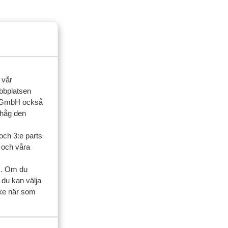
 vår
ebbplatsen
up GmbH också
ihåg den
och 3:e parts
l och våra
s. Om du
 du kan välja
ycke när som