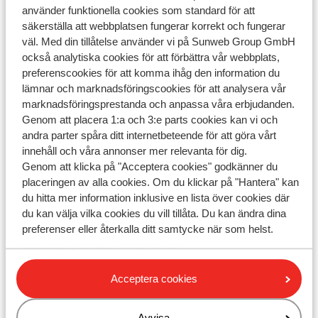
använder funktionella cookies som standard för att
säkerställa att webbplatsen fungerar korrekt och fungerar
väl. Med din tillåtelse använder vi på Sunweb Group GmbH
Har du inte hittat ditt svar?
också analytiska cookies för att förbättra vår webbplats,
preferenscookies för att komma ihåg den information du
lämnar och marknadsföringscookies för att analysera vår
Kontakta oss via WhatsApp!
marknadsföringsprestanda och anpassa våra erbjudanden.
Genom att placera 1:a och 3:e parts cookies kan vi och
andra parter spåra ditt internetbeteende för att göra vårt
innehåll och våra annonser mer relevanta för dig.
Kontakta oss på Whatsapp:
+46856610300
. Du kan
Genom att klicka på "Acceptera cookies" godkänner du
också ringa samma nummer men var medveten om att
placeringen av alla cookies. Om du klickar på "Hantera" kan
väntetiden då kan vara längre.
du hitta mer information inklusive en lista över cookies där
du kan välja vilka cookies du vill tillåta. Du kan ändra dina
Öppettider:
preferenser eller återkalla ditt samtycke när som helst.
Måndag till fredag: 09:00-17:00
Lördag: 10:00-14:00
Acceptera cookies
Söndag: stängt
Se våra avvikande öppettider
Avvisa