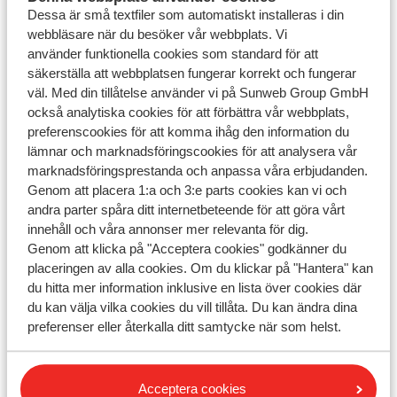
Dessa är små textfiler som automatiskt installeras i din
Tillgängligheten
webbläsare när du besöker vår webbplats. Vi
använder funktionella cookies som standard för att
säkerställa att webbplatsen fungerar korrekt och fungerar
väl. Med din tillåtelse använder vi på Sunweb Group GmbH
också analytiska cookies för att förbättra vår webbplats,
preferenscookies för att komma ihåg den information du
Har du inte hittat ditt svar?
lämnar och marknadsföringscookies för att analysera vår
marknadsföringsprestanda och anpassa våra erbjudanden.
Genom att placera 1:a och 3:e parts cookies kan vi och
Kontakta oss via WhatsApp!
andra parter spåra ditt internetbeteende för att göra vårt
innehåll och våra annonser mer relevanta för dig.
Genom att klicka på "Acceptera cookies" godkänner du
placeringen av alla cookies. Om du klickar på "Hantera" kan
Kontakta oss på Whatsapp:
+46856610300
. Du kan
du hitta mer information inklusive en lista över cookies där
också ringa samma nummer men var medveten om att
du kan välja vilka cookies du vill tillåta. Du kan ändra dina
väntetiden då kan vara längre.
preferenser eller återkalla ditt samtycke när som helst.
Öppettider:
Måndag till fredag: 09:00-17:00
Acceptera cookies