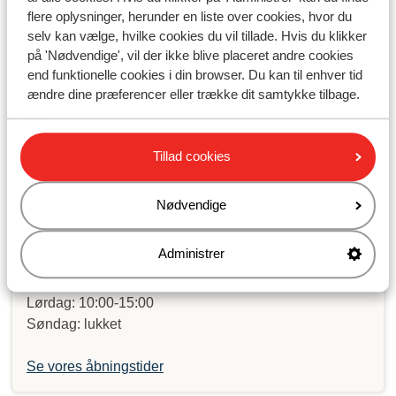
Har du fundet svaret?
flere oplysninger, herunder en liste over cookies, hvor du
selv kan vælge, hvilke cookies du vil tillade. Hvis du klikker
på 'Nødvendige', vil der ikke blive placeret andre cookies
Skriv til os på WhatsApp!
end funktionelle cookies i din browser. Du kan til enhver tid
ændre dine præferencer eller trække dit samtykke tilbage.
Send os en besked på WhatsApp til telefonnummer
Tillad cookies
+4589883389
. Du kan også ringe til os på det samme
nummer. Vi har meget travlt lige nu, og du kan derfor
Nødvendige
opleve lang ventetid.
Administrer
Åbningstider:
Mandag til fredag: 09:00-16:30
Lørdag: 10:00-15:00
Søndag: lukket
Se vores åbningstider