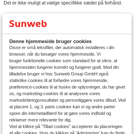
Det er ikke muligt at vælge specifikke sæder på forhånd.
Denne hjemmeside bruger cookies
Spørgsmål om det samme emne
Disse er små tekstfiler, der automatisk installeres i din
browser, når du besøger vores hjemmeside. Vi
Må jeg have mad og drikke med på busrejsen?
bruger funktionelle cookies som standard for at sikre, at
hjemmesiden fungerer korrekt og fungerer godt. Med din
Relaterede spørgsmål
tilladelse bruger vi hos Sunweb Group GmbH også
Hvor længe skal mit pas være gyldigt ved ankomst eller
statistike cookies til at forbedre vores hjemmeside,
efter hjemkomst?
præference-cookies til at huske de oplysninger, du har givet
os, og marketing-cookies til at analysere vores
Kan jeg parkere ved indkvarteringen?
markedsføringsresultater og personliggøre vores tilbud. Ved
Navne på voucher
at placere 1. og 3. parts cookies kan vi og andre parter
Er der varer, som jeg ikke kan importere til Danmark?
spore din internetadfærd for at gøre vores indhold og
reklamer mere relevante for dig.
Ved at klikke på "Tillad cookies" accepterer du placeringen
af alle cookies. Hvis du klikker på 'Administrer' kan du finde