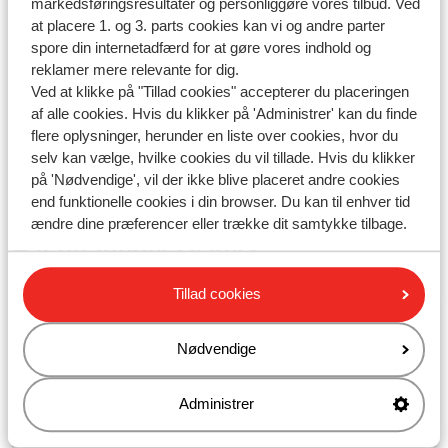
markedsføringsresultater og personliggøre vores tilbud. Ved
at placere 1. og 3. parts cookies kan vi og andre parter
Kan prisen på min rejse stadig ændre sig på grund af
spore din internetadfærd for at gøre vores indhold og
stigende brændstofpriser, efter jeg har booket?
reklamer mere relevante for dig.
Har situationen i Mellemøsten indflydelse på sikkerheden
Ved at klikke på "Tillad cookies" accepterer du placeringen
for min ferie?
af alle cookies. Hvis du klikker på 'Administrer' kan du finde
flere oplysninger, herunder en liste over cookies, hvor du
Ændres prisen på turistvisum til Egypten?
selv kan vælge, hvilke cookies du vil tillade. Hvis du klikker
på 'Nødvendige', vil der ikke blive placeret andre cookies
end funktionelle cookies i din browser. Du kan til enhver tid
ændre dine præferencer eller trække dit samtykke tilbage.
Har du fundet svaret?
Tillad cookies
Skriv til os på WhatsApp!
Nødvendige
Administrer
Send os en besked på WhatsApp til telefonnummer
+4589883389
. Du kan også ringe til os på det samme