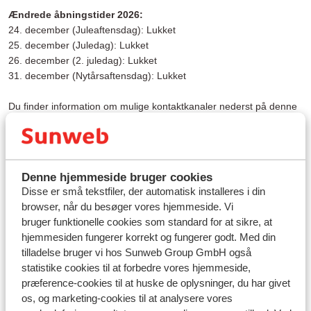
Ændrede åbningstider 2026:
24. december (Juleaftensdag): Lukket
25. december (Juledag): Lukket
26. december (2. juledag): Lukket
31. december (Nytårsaftensdag): Lukket
Du finder information om mulige kontaktkanaler nederst på denne
side.
Er du netop nu afsted på din ferie og har brug for at komme i
kontakt med guiderne, kan du finde deres kontaktoplysninger på
Mit Sunweb/i Sunweb appen.
Denne hjemmeside bruger cookies
Disse er små tekstfiler, der automatisk installeres i din
På
www.sunweb.dk
kan du booke 24 timer i døgnet, 7 dage om
browser, når du besøger vores hjemmeside. Vi
ugen.
bruger funktionelle cookies som standard for at sikre, at
hjemmesiden fungerer korrekt og fungerer godt. Med din
Se nærmere firmainformation
her
.
tilladelse bruger vi hos Sunweb Group GmbH også
statistike cookies til at forbedre vores hjemmeside,
præference-cookies til at huske de oplysninger, du har givet
os, og marketing-cookies til at analysere vores
Spørgsmål om det samme emne