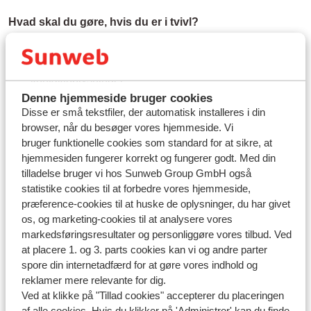
Hvad skal du gøre, hvis du er i tvivl?
Kontakt din rejsearrangør, dit overnatningssted eller dit
flyselskab direkte via deres officielle
kontaktoplysninger.
Kontrollér altid oplysninger via organisationens
Denne hjemmeside bruger cookies
Disse er små tekstfiler, der automatisk installeres i din
officielle hjemmeside eller app.
browser, når du besøger vores hjemmeside. Vi
Rapportér mistænkelige beskeder til den relevante
bruger funktionelle cookies som standard for at sikre, at
organisation.
hjemmesiden fungerer korrekt og fungerer godt. Med din
tilladelse bruger vi hos Sunweb Group GmbH også
Har du allerede delt dine oplysninger?
statistike cookies til at forbedre vores hjemmeside,
præference-cookies til at huske de oplysninger, du har givet
Hvis du har indtastet betalings- eller kreditkortoplysninger
os, og marketing-cookies til at analysere vores
via et link i en besked, bør du kontakte din bank eller
markedsføringsresultater og personliggøre vores tilbud. Ved
kreditkortudsteder hurtigst muligt for at få rådgivning og
at placere 1. og 3. parts cookies kan vi og andre parter
hjælp.
spore din internetadfærd for at gøre vores indhold og
reklamer mere relevante for dig.
Ved at klikke på "Tillad cookies" accepterer du placeringen
af alle cookies. Hvis du klikker på 'Administrer' kan du finde