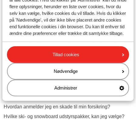
Spørgsmål om det samme emne
flere oplysninger, herunder en liste over cookies, hvor du
selv kan vælge, hvilke cookies du vil tillade. Hvis du klikker
Åbningstider
på 'Nødvendige', vil der ikke blive placeret andre cookies
Kan prisen på min rejse stadig ændre sig på grund af
end funktionelle cookies i din browser. Du kan til enhver tid
stigende brændstofpriser, efter jeg har booket?
ændre dine præferencer eller trække dit samtykke tilbage.
Har situationen i Mellemøsten indflydelse på sikkerheden
for min ferie?
Tillad cookies
Ændres prisen på turistvisum til Egypten?
Nødvendige
Relaterede spørgsmål
Visum til Egypten
Administrer
Kan jeg bestille og ændre yderligere tilvalg på Mit Sunweb/i
Sunweb appen?
Hvordan anmelder jeg en skade til min forsikring?
Hvilke ski- og snowboard udstyrspakker, kan jeg vælge?