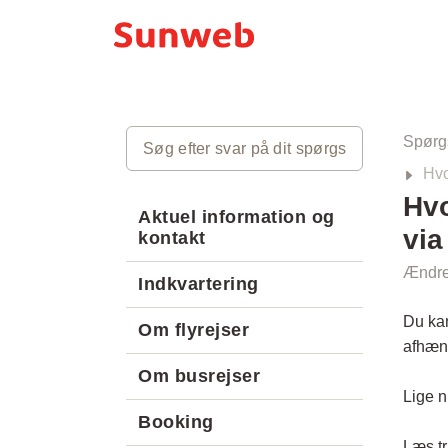
Spørg
Hvo
Hvo
Aktuel information og
vi
kontakt
Ændre
Indkvartering
Du kan
Om flyrejser
afhæng
Om busrejser
Lige n
Booking
Læs tr