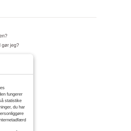
nen?
 gør jeg?
res
den fungerer
å statistike
ninger, du har
personliggøre
 internetadfærd