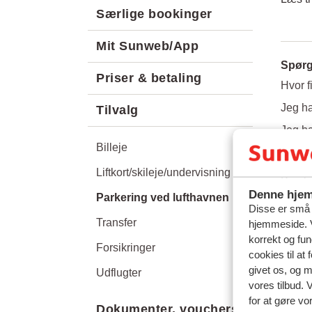
Særlige bookinger
Mit Sunweb/App
Spør
Priser & betaling
Hvor f
Jeg ha
Tilvalg
Jeg ha
Billeje
Relat
Liftkort/skileje/undervisning
Kan j
Denne hjem
Parkering ved lufthavnen
BH Air
Disse er små t
Transfer
hjemmeside. V
Sky Ex
korrekt og fu
Forsikringer
Kan je
cookies til at
givet os, og 
Udflugter
vores tilbud. 
for at gøre vo
Dokumenter, vouchers