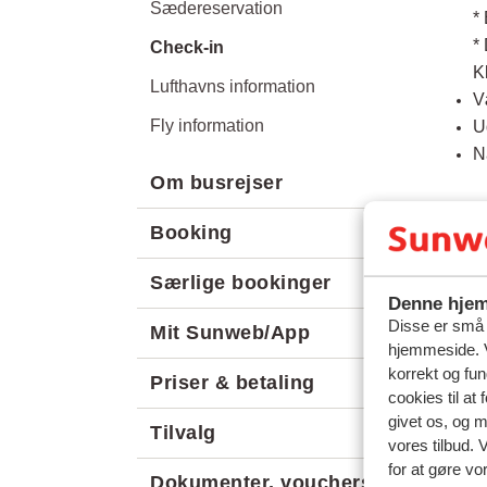
Sædereservation
*
*
Check-in
K
Lufthavns information
V
Fly information
U
N
Om busrejser
Booking
Særlige bookinger
Denne hjem
Spør
Disse er små t
Mit Sunweb/App
Hvord
hjemmeside. V
korrekt og fu
airBal
Priser & betaling
cookies til at
Air Ca
givet os, og 
Tilvalg
vores tilbud. 
Relat
for at gøre vo
Dokumenter, vouchers