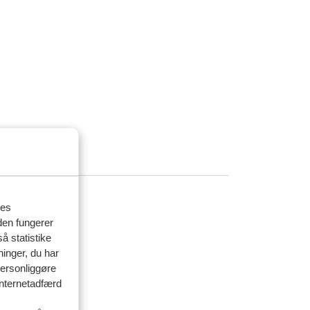
res
den fungerer
å statistike
ninger, du har
personliggøre
 internetadfærd