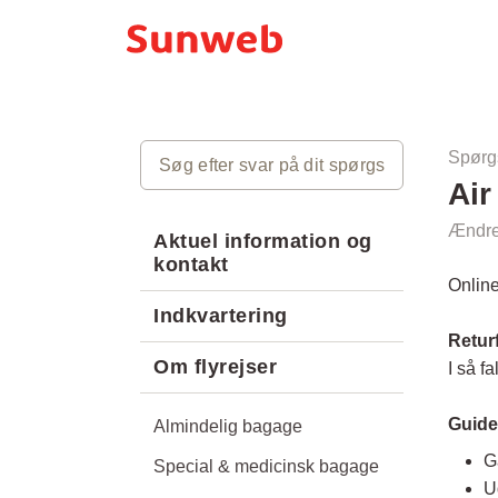
Spørg
Air
Ændret
Aktuel information og
kontakt
Online
Indkvartering
Retur
Om flyrejser
I så f
Guide 
Almindelig bagage
G
Special & medicinsk bagage
U