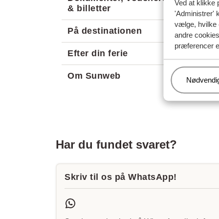
Ved at klikke 
Bulgar
& billetter
'Administrer' 
BH Air
vælge, hvilke 
På destinationen
andre cookies 
Air Ca
præferencer e
airBal
Efter din ferie
Om Sunweb
Administr
Nødvendi
Har du fundet svaret?
Skriv til os på WhatsApp!