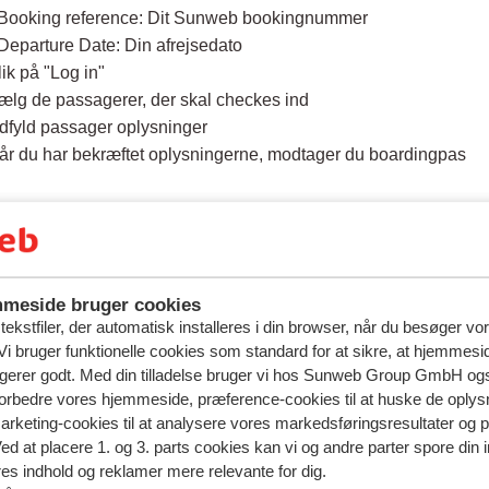
 Booking reference: Dit Sunweb bookingnummer
 Departure Date: Din afrejsedato
lik på "Log in"
ælg de passagerer, der skal checkes ind
dfyld passager oplysninger
år du har bekræftet oplysningerne, modtager du boardingpas
meside bruger cookies
gsmål om det samme emne
ekstfiler, der automatisk installeres i din browser, når du besøger vo
an kan jeg checke ind?
i bruger funktionelle cookies som standard for at sikre, at hjemmesi
ngerer godt. Med din tilladelse bruger vi hos Sunweb Group GmbH ogs
tic - Kan jeg checke ind online?
 forbedre vores hjemmeside, præference-cookies til at huske de oplys
iro - Kan jeg checke ind online?
marketing-cookies til at analysere vores markedsføringsresultater og 
Ved at placere 1. og 3. parts cookies kan vi og andre parter spore din
erede spørgsmål
res indhold og reklamer mere relevante for dig.