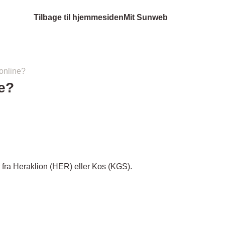
Tilbage til hjemmesiden
Mit Sunweb
 online?
ne?
r fra Heraklion (HER) eller Kos (KGS).