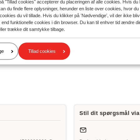
på "Tillad cookies" accepterer du placeringen af alle cookies. Hvis du 
ia Air - Kan jeg checke ind online?
kan du finde flere oplysninger, herunder en liste over cookies, hvor du
 - Kan jeg checke ind online?
cookies du vil tillade. Hvis du klikker på 'Nødvendige', vil der ikke bli
end funktionelle cookies i din browser. Du kan til enhver tid ændre d
iro - Kan jeg checke ind online?
ller trække dit samtykke tilbage.
tic - Kan jeg checke ind online?
er
ge
Tillad cookies
Stil dit spørgsmål vi