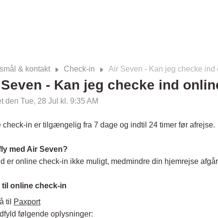
smål & kontakt
Check-in
Air Seven - Kan jeg checke ind
 Seven - Kan jeg checke ind onli
 den Tue, 28 Jul kl. 9:35 AM
 check-in er tilgængelig fra 7 dage og indtil 24 timer før afrejse.
fly med Air Seven?
ald er online check-in ikke muligt, medmindre din hjemrejse afgå
til online check-in
å til
Paxport
dfyld følgende oplysninger: