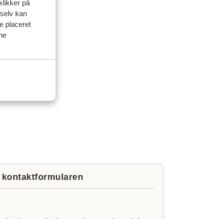
klikker på
 selv kan
ve placeret
ine
a kontaktformularen