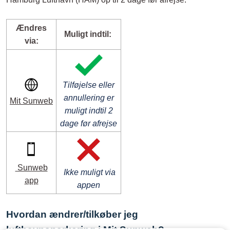
Ændres
Muligt indtil:
via:
Tilføjelse eller
annullering er
Mit Sunweb
muligt indtil 2
dage før afrejse
Sunweb
Ikke muligt via
app
appen
Hvordan ændrer/tilkøber jeg
lufthavnsparkering i Mit Sunweb?