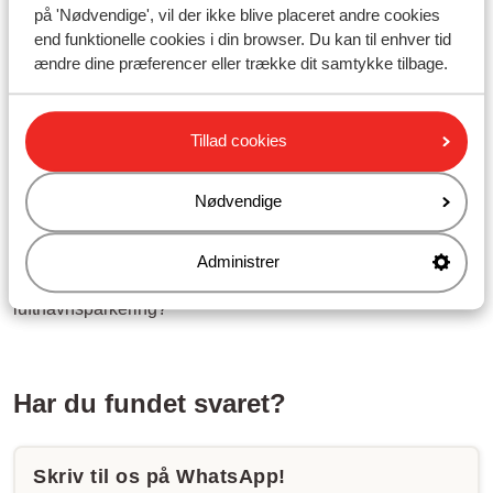
på 'Nødvendige', vil der ikke blive placeret andre cookies
Kan jeg ændre et navn?
end funktionelle cookies i din browser. Du kan til enhver tid
ændre dine præferencer eller trække dit samtykke tilbage.
Kan jeg ændre en fødselsdato?
Relaterede spørgsmål
Tillad cookies
Hvordan annullerer jeg min rejse?
Hvordan kan jeg afbestille min rejse gratis inden for de 3
Nødvendige
dage med gratis afbestilling?
Hvad er betingelserne for gratis afbestilling?
Administrer
Skal jeg aflevere min bilnøgle, når jeg har booket
lufthavnsparkering?
Har du fundet svaret?
Skriv til os på WhatsApp!