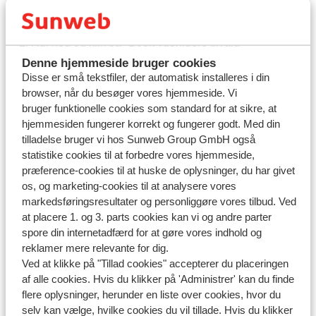
Åbn din booking i
Mit Sunweb
Rul ned og klik på "Book yderligere tilvalg"
Vælg ‘Reserver parkering’ og vælg den ønskede
Denne hjemmeside bruger cookies
Disse er små tekstfiler, der automatisk installeres i din
mulighed.
browser, når du besøger vores hjemmeside. Vi
Klik på den røde "Book og betal"-knap
bruger funktionelle cookies som standard for at sikre, at
Du modtager en opdateret faktura inden for 2 timer.
hjemmesiden fungerer korrekt og fungerer godt. Med din
tilladelse bruger vi hos Sunweb Group GmbH også
Vil du vide mere? Læs vores
detaljerede information
statistike cookies til at forbedre vores hjemmeside,
om lufthavnsparkering
.
præference-cookies til at huske de oplysninger, du har givet
os, og marketing-cookies til at analysere vores
markedsføringsresultater og personliggøre vores tilbud. Ved
at placere 1. og 3. parts cookies kan vi og andre parter
spore din internetadfærd for at gøre vores indhold og
reklamer mere relevante for dig.
Spørgsmål om det samme emne
Ved at klikke på "Tillad cookies" accepterer du placeringen
Kan jeg bestille og ændre yderligere tilvalg på Mit Sunweb/i
af alle cookies. Hvis du klikker på 'Administrer' kan du finde
Sunweb appen?
flere oplysninger, herunder en liste over cookies, hvor du
selv kan vælge, hvilke cookies du vil tillade. Hvis du klikker
Kan jeg ændre en titel?