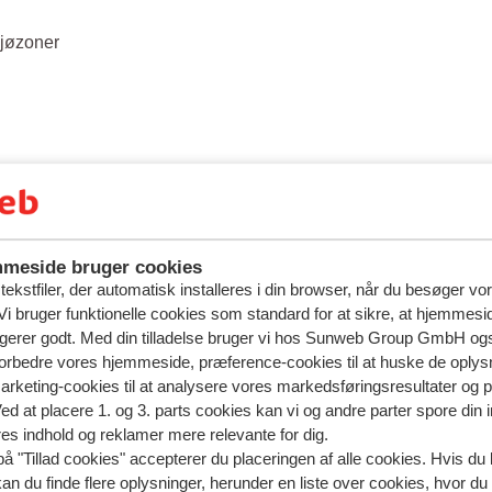
ljøzoner
meside bruger cookies
ekstfiler, der automatisk installeres i din browser, når du besøger vo
i bruger funktionelle cookies som standard for at sikre, at hjemmesi
ngerer godt. Med din tilladelse bruger vi hos Sunweb Group GmbH ogs
 forbedre vores hjemmeside, præference-cookies til at huske de oplys
marketing-cookies til at analysere vores markedsføringsresultater og 
Ved at placere 1. og 3. parts cookies kan vi og andre parter spore din
res indhold og reklamer mere relevante for dig.
på "Tillad cookies" accepterer du placeringen af alle cookies. Hvis du 
kan du finde flere oplysninger, herunder en liste over cookies, hvor du