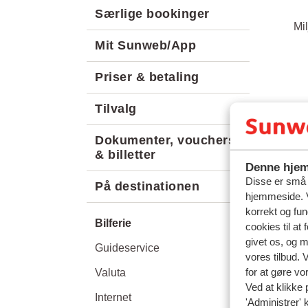
Særlige bookinger
Mi
Mit Sunweb/App
Priser & betaling
Tilvalg
Dokumenter, vouchers
& billetter
Denne hjem
Disse er små t
På destinationen
hjemmeside. V
korrekt og fu
Bilferie
cookies til at
givet os, og 
Guideservice
vores tilbud. 
for at gøre vo
Valuta
Ved at klikke 
Internet
'Administrer' 