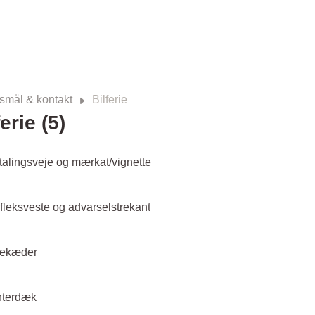
smål & kontakt
Bilferie
ferie (5)
talingsveje og mærkat/vignette
fleksveste og advarselstrekant
ekæder
nterdæk