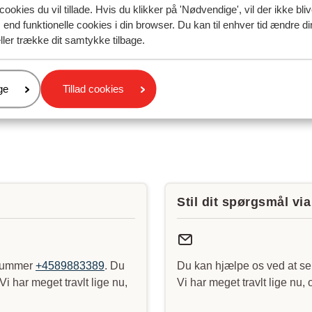
cookies du vil tillade. Hvis du klikker på 'Nødvendige', vil der ikke bli
end funktionelle cookies i din browser. Du kan til enhver tid ændre d
ller trække dit samtykke tilbage.
er
ge
Tillad cookies
Stil dit spørgsmål vi
nnummer
+4589883389
. Du
Du kan hjælpe os ved at se
i har meget travlt lige nu,
Vi har meget travlt lige nu,