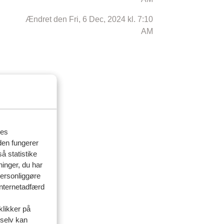
Ændret den Fri, 6 Dec, 2024 kl. 7:10
AM
res
den fungerer
å statistike
ninger, du har
personliggøre
 internetadfærd
klikker på
 selv kan