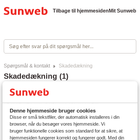
Tilbage til hjemmesiden
Mit Sunweb
Spørgsmål & kontakt
Skadedækning
Skadedækning (1)
Hvordan anmelder jeg en skade?
Ændret den Thu, 9 Okt, 2025 kl. 10:28 AM
Denne hjemmeside bruger cookies
Disse er små tekstfiler, der automatisk installeres i din
browser, når du besøger vores hjemmeside. Vi
bruger funktionelle cookies som standard for at sikre, at
hjemmesiden fungerer korrekt og fungerer godt. Med din
Har du fundet svaret?