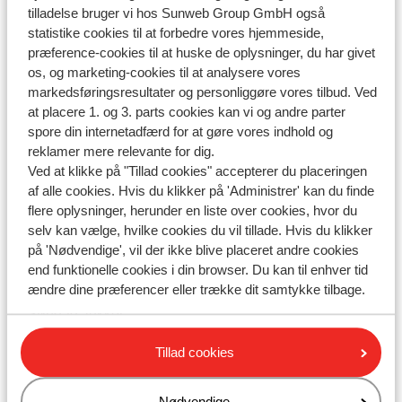
tilladelse bruger vi hos Sunweb Group GmbH også
statistike cookies til at forbedre vores hjemmeside,
præference-cookies til at huske de oplysninger, du har givet
Skriv til os på WhatsApp!
os, og marketing-cookies til at analysere vores
markedsføringsresultater og personliggøre vores tilbud. Ved
at placere 1. og 3. parts cookies kan vi og andre parter
spore din internetadfærd for at gøre vores indhold og
Send os en besked på WhatsApp til telefonnummer
reklamer mere relevante for dig.
+4589883389
. Du kan også ringe til os på det samme
Ved at klikke på "Tillad cookies" accepterer du placeringen
nummer. Vi har meget travlt lige nu, og du kan derfor
af alle cookies. Hvis du klikker på 'Administrer' kan du finde
opleve lang ventetid.
flere oplysninger, herunder en liste over cookies, hvor du
selv kan vælge, hvilke cookies du vil tillade. Hvis du klikker
Åbningstider:
på 'Nødvendige', vil der ikke blive placeret andre cookies
end funktionelle cookies i din browser. Du kan til enhver tid
Mandag til fredag: 09:00-16:30
ændre dine præferencer eller trække dit samtykke tilbage.
Lørdag: 10:00-15:00
Søndag: lukket
Tillad cookies
Se vores åbningstider
Nødvendige