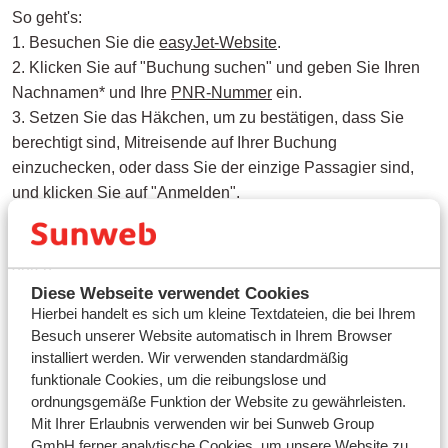
So geht's:
1. Besuchen Sie die
easyJet-Website
.
2. Klicken Sie auf "Buchung suchen" und geben Sie Ihren
Nachnamen* und Ihre
PNR-Nummer
ein.
3. Setzen Sie das Häkchen, um zu bestätigen, dass Sie
berechtigt sind, Mitreisende auf Ihrer Buchung
einzuchecken, oder dass Sie der einzige Passagier sind,
und klicken Sie auf "Anmelden".
4. Falls erforderlich, vervollständigen Sie die fehlenden
Passagierdetails und führen Sie dann den Online-Check-in
durch.
Diese Webseite verwendet Cookies
Hierbei handelt es sich um kleine Textdateien, die bei Ihrem
* Befindet sich ein Bindestrich in Ihrem Nachnamen?
Besuch unserer Website automatisch in Ihrem Browser
Diesen dürfen Sie beim Anmelden nicht eingeben. Beispiel:
installiert werden. Wir verwenden standardmäßig
Wenn Sie Becker-Meyer heißen, geben Sie zum Anmelden
funktionale Cookies, um die reibungslose und
„Becker Meyer“ ein.
ordnungsgemäße Funktion der Website zu gewährleisten.
Mit Ihrer Erlaubnis verwenden wir bei Sunweb Group
GmbH ferner analytische Cookies, um unsere Website zu