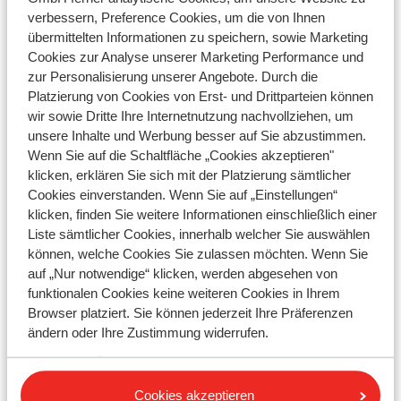
verbessern, Preference Cookies, um die von Ihnen
Fragen zu demselben Thema
übermittelten Informationen zu speichern, sowie Marketing
Cookies zur Analyse unserer Marketing Performance und
Kann ich online einchecken?
zur Personalisierung unserer Angebote. Durch die
Eurowings - wie kann ich online einchecken?
Platzierung von Cookies von Erst- und Drittparteien können
wir sowie Dritte Ihre Internetnutzung nachvollziehen, um
Vueling - wie kann ich online einchecken?
unsere Inhalte und Werbung besser auf Sie abzustimmen.
Wenn Sie auf die Schaltfläche „Cookies akzeptieren"
Ähnliche Fragen
klicken, erklären Sie sich mit der Platzierung sämtlicher
Kann ich online einchecken?
Cookies einverstanden. Wenn Sie auf „Einstellungen“
klicken, finden Sie weitere Informationen einschließlich einer
EasyJet - wie kann ich einen Sitzplatz reservieren?
Liste sämtlicher Cookies, innerhalb welcher Sie auswählen
Eurowings - wie kann ich online einchecken?
können, welche Cookies Sie zulassen möchten. Wenn Sie
Vueling - wie kann ich online einchecken?
auf „Nur notwendige“ klicken, werden abgesehen von
funktionalen Cookies keine weiteren Cookies in Ihrem
Browser platziert. Sie können jederzeit Ihre Präferenzen
ändern oder Ihre Zustimmung widerrufen.
Ihre Frage ist noch nicht
beantwortet?
Cookies akzeptieren