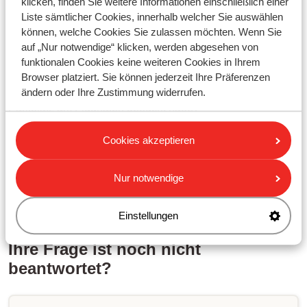
klicken, finden Sie weitere Informationen einschließlich einer
Wie lange dauert der Transfer zu unserer Unterkunft?
Liste sämtlicher Cookies, innerhalb welcher Sie auswählen
Kann ich mein (Winter-)Sportgepäck, meinen Rollstuhl oder
können, welche Cookies Sie zulassen möchten. Wenn Sie
mein Haustier im Transferbus mitnehmen?
auf „Nur notwendige“ klicken, werden abgesehen von
funktionalen Cookies keine weiteren Cookies in Ihrem
Ähnliche Fragen
Browser platziert. Sie können jederzeit Ihre Präferenzen
Muss ich meinen Autoschlüssel abgeben, wenn ich einen
ändern oder Ihre Zustimmung widerrufen.
Parkplatz am Flughafen gebucht habe?
Wie spät kann ich in meiner Unterkunft einchecken?
Cookies akzeptieren
Kann ich besonderes Gepäck mitbringen?
Wie hoch sind die Stornierungskosten sollte ich meine
Nur notwendige
Reise stornieren?
Einstellungen
Ihre Frage ist noch nicht
beantwortet?