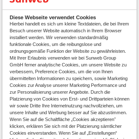
Einen Tag vor der Abreise stehen dir ab 14:00 Uhr die
Abholzeit und der Abholort deines Transferbusses in Mein
Diese Webseite verwendet Cookies
Sunweb und in der Sunweb-App zur Verfügung.
Hierbei handelt es sich um kleine Textdateien, die bei Ihrem
Besuch unserer Website automatisch in Ihrem Browser
Können Sie die Informationen nicht finden oder sind Sie
installiert werden. Wir verwenden standardmäßig
funktionale Cookies, um die reibungslose und
unsicher, wo Sie nachsehen sollen? Keine Sorge! Unsere
ordnungsgemäße Funktion der Website zu gewährleisten.
digitale Reiseleitung hilft Ihnen gerne weiter.
Mit Ihrer Erlaubnis verwenden wir bei Sunweb Group
Die Kontaktdaten finden Sie ebenfalls in Mein Sunweb und
GmbH ferner analytische Cookies, um unsere Website zu
in der App.
verbessern, Preference Cookies, um die von Ihnen
übermittelten Informationen zu speichern, sowie Marketing
Reisen Sie in einer kleineren Gruppe, kann es sein, dass
Cookies zur Analyse unserer Marketing Performance und
Sie mit einem Shuttlebus zum Flughafen gebracht werden.
zur Personalisierung unserer Angebote. Durch die
Platzierung von Cookies von Erst- und Drittparteien können
wir sowie Dritte Ihre Internetnutzung nachvollziehen, um
unsere Inhalte und Werbung besser auf Sie abzustimmen.
Wenn Sie auf die Schaltfläche „Cookies akzeptieren"
Fragen zu demselben Thema
klicken, erklären Sie sich mit der Platzierung sämtlicher
Sind Transfers in Flugpaketen enthalten?
Cookies einverstanden. Wenn Sie auf „Einstellungen“