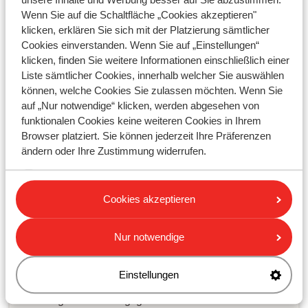
Wenn Sie auf die Schaltfläche „Cookies akzeptieren"
klicken, erklären Sie sich mit der Platzierung sämtlicher
Cookies einverstanden. Wenn Sie auf „Einstellungen“
Ihre Frage ist noch nicht
klicken, finden Sie weitere Informationen einschließlich einer
beantwortet?
Liste sämtlicher Cookies, innerhalb welcher Sie auswählen
können, welche Cookies Sie zulassen möchten. Wenn Sie
auf „Nur notwendige“ klicken, werden abgesehen von
funktionalen Cookies keine weiteren Cookies in Ihrem
Senden Sie uns eine WhatsApp oder rufen
Browser platziert. Sie können jederzeit Ihre Präferenzen
Sie uns an!
ändern oder Ihre Zustimmung widerrufen.
Cookies akzeptieren
Schreiben Sie uns per WhatsApp
+494023519001
.
Sie können uns auch unter der gleichen Nummer
anrufen, aber bitte beachten Sie die Wartezeiten.
Nur notwendige
Öffnungszeiten:
Einstellungen
Montag bis Freitag: 09:00-17:00 Uhr
Samstag bis Sonnstag: geschlössen