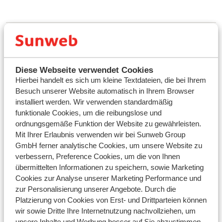
Fragen zu demselben Thema
Was ist der Unterschied zwischen einem Vorteilstarif und
einem Standard-Apartment oder -Zimmer?
Diese Webseite verwendet Cookies
Hierbei handelt es sich um kleine Textdateien, die bei Ihrem
Was ist der Unterschied zwischen einem Studio und einem
Besuch unserer Website automatisch in Ihrem Browser
Apartment?
installiert werden. Wir verwenden standardmäßig
Was ist eine Maisonette?
funktionale Cookies, um die reibungslose und
ordnungsgemäße Funktion der Website zu gewährleisten.
Was ist eine Kabine?
Mit Ihrer Erlaubnis verwenden wir bei Sunweb Group
GmbH ferner analytische Cookies, um unsere Website zu
Ähnliche Fragen
verbessern, Preference Cookies, um die von Ihnen
Was ist der Unterschied zwischen einem Studio und einem
übermittelten Informationen zu speichern, sowie Marketing
Apartment?
Cookies zur Analyse unserer Marketing Performance und
zur Personalisierung unserer Angebote. Durch die
Was ist eine Kabine?
Platzierung von Cookies von Erst- und Drittparteien können
Was ist ein Umtauschgutschein?
wir sowie Dritte Ihre Internetnutzung nachvollziehen, um
unsere Inhalte und Werbung besser auf Sie abzustimmen.
Wie kann ich mich in "Mein Sunweb" einloggen?