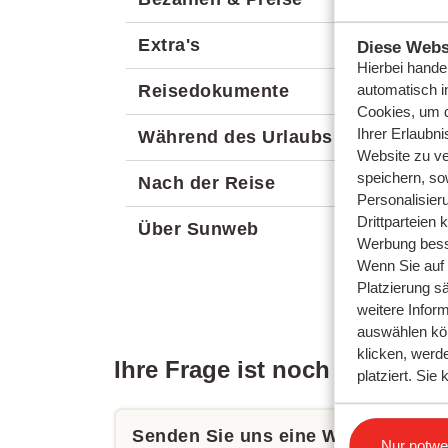
Extra's
Diese Webs
Hierbei hande
automatisch i
Reisedokumente
Cookies, um d
Ihrer Erlaubn
Während des Urlaubs
Website zu ve
speichern, so
Nach der Reise
Personalisier
Drittparteien 
Über Sunweb
Werbung bess
Wenn Sie auf d
Platzierung s
weitere Inform
auswählen kö
klicken, werd
Ihre Frage ist noch nicht be
platziert. Si
Senden Sie uns eine WhatsApp ode
Einstellun
Nur notwe