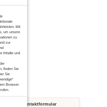
te
ktionale
rleisten. Mit
s, um unsere
mationen zu
und zur
und
e Inhalte und
der
, finden Sie
her Sie
wendige“
hrem Browser
rrufen.
e über das Kontaktformular