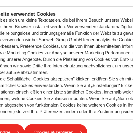
eite verwendet Cookies
lt es sich um kleine Textdateien, die bei Ihrem Besuch unserer Websi
n Ihrem Browser installiert werden. Wir verwenden standardmäßig fun
ie reibungslose und ordnungsgemäße Funktion der Website zu gewäh
is verwenden wir bei Sunweb Group GmbH ferner analytische Cookie
rbessern, Preference Cookies, um die von Ihnen übermittelten Infor
wie Marketing Cookies zur Analyse unserer Marketing Performance 
ung unserer Angebote. Durch die Platzierung von Cookies von Erst- 
können wir sowie Dritte Ihre Internetnutzung nachvollziehen, um unser
er auf Sie abzustimmen.
ie Schaltfläche „Cookies akzeptieren" klicken, erklären Sie sich mit 
ämtlicher Cookies einverstanden. Wenn Sie auf „Einstellungen“ klicken
ationen einschließlich einer Liste sämtlicher Cookies, innerhalb welc
nnen, welche Cookies Sie zulassen möchten. Wenn Sie auf „Nur not
en abgesehen von funktionalen Cookies keine weiteren Cookies in I
antwortet?
e können jederzeit Ihre Präferenzen ändern oder Ihre Zustimmung wide
r rufen Sie uns an!
Stellen Sie Ihre Frag
gen
ndige
Cookies akzeptieren