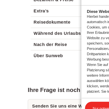
Extra's
Diese Webs
Hierbei hande
automatisch i
Reisedokumente
Cookies, um d
Ihrer Erlaubn
Während des Urlaubs
Website zu ve
speichern, so
Nach der Reise
Personalisier
Drittparteien 
Über Sunweb
Werbung bess
Wenn Sie auf d
Platzierung s
weitere Inform
auswählen kö
klicken, werd
Ihre Frage ist noch nicht be
platziert. Si
Senden Sie uns eine WhatsApp ode
Einstellun
Nur notwe