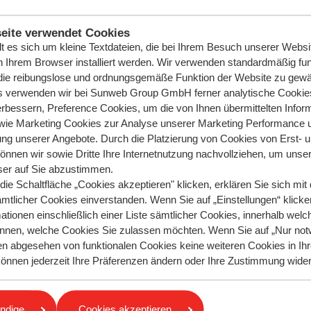
eite verwendet Cookies
lt es sich um kleine Textdateien, die bei Ihrem Besuch unserer Websi
n Ihrem Browser installiert werden. Wir verwenden standardmäßig fun
ie reibungslose und ordnungsgemäße Funktion der Website zu gewäh
is verwenden wir bei Sunweb Group GmbH ferner analytische Cookie
rbessern, Preference Cookies, um die von Ihnen übermittelten Infor
wie Marketing Cookies zur Analyse unserer Marketing Performance 
ung unserer Angebote. Durch die Platzierung von Cookies von Erst- 
können wir sowie Dritte Ihre Internetnutzung nachvollziehen, um unser
er auf Sie abzustimmen.
ie Schaltfläche „Cookies akzeptieren" klicken, erklären Sie sich mit 
ämtlicher Cookies einverstanden. Wenn Sie auf „Einstellungen“ klicken
ationen einschließlich einer Liste sämtlicher Cookies, innerhalb welc
nnen, welche Cookies Sie zulassen möchten. Wenn Sie auf „Nur not
en abgesehen von funktionalen Cookies keine weiteren Cookies in I
antwortet?
e können jederzeit Ihre Präferenzen ändern oder Ihre Zustimmung wide
r rufen Sie uns an!
Stellen Sie Ihre Frag
gen
ndige
Cookies akzeptieren