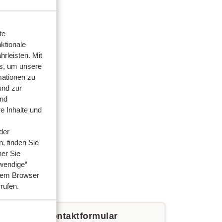
te
ktionale
rleisten. Mit
s, um unsere
mationen zu
und zur
und
e Inhalte und
der
, finden Sie
her Sie
wendige“
hrem Browser
rrufen.
e über das Kontaktformular