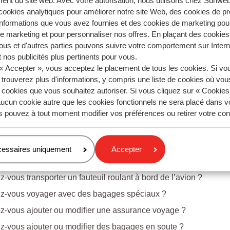
ent du site web. Avec votre autorisation, nous utilisons chez Sun
ookies analytiques pour améliorer notre site Web, des cookies de p
lus d'informations sur un transfert, cliquez
ici.
nformations que vous avez fournies et des cookies de marketing pou
 marketing et pour personnaliser nos offres. En plaçant des cookies
ous et d'autres parties pouvons suivre votre comportement sur Intern
 nos publicités plus pertinents pour vous.
 « Accepter », vous acceptez le placement de tous les cookies. Si vo
ions sur le même sujet
 trouverez plus d'informations, y compris une liste de cookies où vo
 possible de réserver ou de modifier des services supplémentair
s cookies que vous souhaitez autoriser. Si vous cliquez sur « Cookie
ucun cookie autre que les cookies fonctionnels ne sera placé dans v
-vous modifier une formule d’appel ?
s pouvez à tout moment modifier vos préférences ou retirer votre c
z-vous modifier un nom ou un prénom ?
z-vous modifier une date de naissance ?
cessaires uniquement
Accepter
ions connexes
-vous transporter un fauteuil roulant à bord de l’avion ?
z-vous voyager avec des bagages spéciaux ?
z-vous ajouter ou modifier une assurance voyage ?
-vous ajouter ou modifier des bagages en soute ?