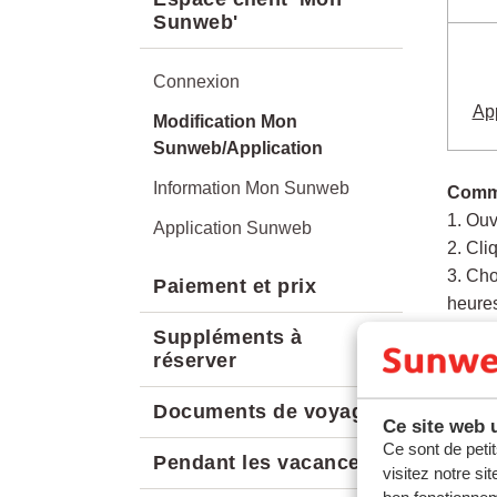
Sunweb'
Connexion
Ap
Modification Mon
Sunweb/Application
Information Mon Sunweb
Comme
1. Ouv
Application Sunweb
2. Cli
3. Cho
Paiement et prix
heure
Suppléments à
réserver
Comme
1. Ouv
Documents de voyage
2. Cli
Ce site web u
3. Cli
Ce sont de petit
Pendant les vacances
4. All
visitez notre si