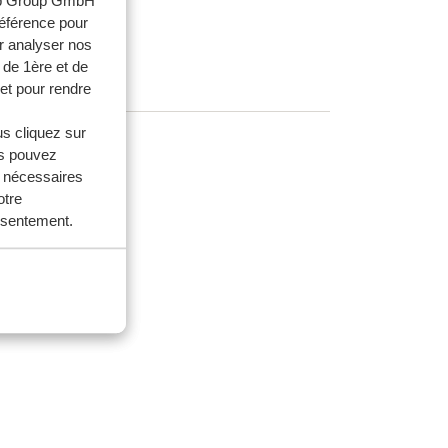
web Group GmbH
référence pour
r analyser nos
 de 1ère et de
et pour rendre
us cliquez sur
us pouvez
es ?
s nécessaires
otre
onsentement.