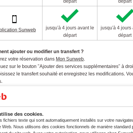
départ
départ
jusqu'à 4 jours avant le
jusqu'à 4 jours 
plication Sunweb
départ
départ
nt ajouter ou modifier un transfert ?
rez votre réservation dans
Mon Sunweb
.
quez sur le bouton "Ajouter des services supplémentaires" à droit
isissez le transfert souhaité et enregistrez les modifications. V
s.
nt ajouter ou modifier un transfert dans l'application Sun
rez la réservation dans l'
application Sunweb
.
quez sur "Extras" dans le menu.
tilise des cookies.
quez sur "Transfert" et ajoutez ou modifiez le transfert.
s fichiers texte qui sont automatiquement installés sur votre navigat
ez dans le panier et confirmez la modification. Vous recevrez un
te Web. Nous utilisons des cookies fonctionnels de manière standard p