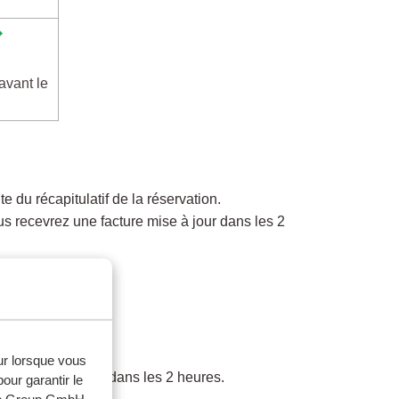
avant le
e du récapitulatif de la réservation.
ous recevrez une facture mise à jour dans les 2
web ?
eur lorsque vous
e facture modifiée dans les 2 heures.
our garantir le