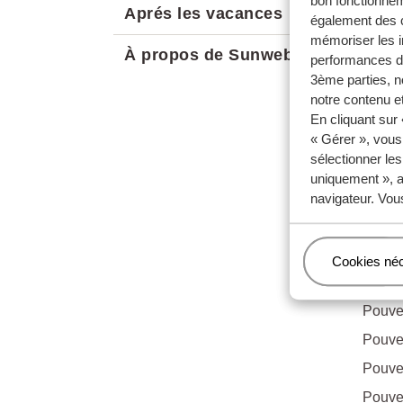
bon fonctionnem
Aprés les vacances
également des c
Pour p
mémoriser les i
À propos de Sunweb
performances de
3ème parties, n
notre contenu et
En cliquant sur
Quest
« Gérer », vous
Est-il
sélectionner le
uniquement », a
Pouvez
navigateur. Vou
Pouve
Pouve
Gérer
Cookies né
Quest
Pouvez
Pouve
Pouve
Pouvez