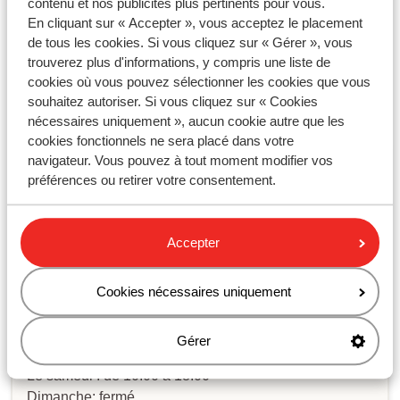
contenu et nos publicités plus pertinents pour vous.
parking à l’aéroport ?
En cliquant sur « Accepter », vous acceptez le placement
de tous les cookies. Si vous cliquez sur « Gérer », vous
trouverez plus d'informations, y compris une liste de
Vous n'avez pas trouvé la réponse à
cookies où vous pouvez sélectionner les cookies que vous
souhaitez autoriser. Si vous cliquez sur « Cookies
votre question?
nécessaires uniquement », aucun cookie autre que les
cookies fonctionnels ne sera placé dans votre
navigateur. Vous pouvez à tout moment modifier vos
Contactez-nous par WhatsApp !
préférences ou retirer votre consentement.
Accepter
Envoyez-nous un message WhatsApp au
+33184886101
. Vous pouvez nous appeler au même
numéro, mais les délais d'attente sont plus longs.
Cookies nécessaires uniquement
Les heures d'ouverture:
Gérer
Du lundi au vendredi : de 09:00 à 18:00
Le samedi : de 10:00 à 18:00
Dimanche: fermé