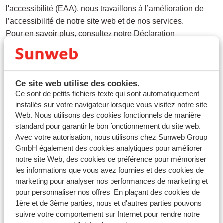
l'accessibilité (EAA), nous travaillons à l’amélioration de
l’accessibilité de notre site web et de nos services.
Pour en savoir plus, consultez notre
Déclaration
d’accessibilité
, dans laquelle nous expliquons notre
engagement et nos objectifs.
Ce site web utilise des cookies.
Ce sont de petits fichiers texte qui sont automatiquement
installés sur votre navigateur lorsque vous visitez notre site
Questions sur le même sujet
Web. Nous utilisons des cookies fonctionnels de manière
standard pour garantir le bon fonctionnement du site web.
Questions connexes
Avec votre autorisation, nous utilisons chez Sunweb Group
Comment annuler un ou plusieurs participants de votre
GmbH également des cookies analytiques pour améliorer
réservation ?
notre site Web, des cookies de préférence pour mémoriser
Que se passe t-il en cas de faillite de la compagnie
les informations que vous avez fournies et des cookies de
marketing pour analyser nos performances de marketing et
aérienne avec laquelle vous voyagez ?
pour personnaliser nos offres. En plaçant des cookies de
easyJet - A combien de bagages avez-vous droit à bord ?
1ère et de 3ème parties, nous et d'autres parties pouvons
Dois-je remettre mes clés de voiture si j’ai réservé un
suivre votre comportement sur Internet pour rendre notre