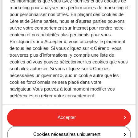
les informations que vous avez fournies et des cookies de
annulation ou une assurance voyage ?
marketing pour analyser nos performances de marketing et
Dernière modification le Ven, 6 Déc., 2024 à 8:54 H
pour personnaliser nos offres. En plaçant des cookies de
1ère et de 3ème parties, nous et d'autres parties pouvons
Pouvez-vous annuler une assurance annulation et/ou
suivre votre comportement sur Internet pour rendre notre
une assurance voyage ?
contenu et nos publicités plus pertinents pour vous.
En cliquant sur « Accepter », vous acceptez le placement
Dernière modification le Mar, 11 Mars, 2025 à 1:40 H
de tous les cookies. Si vous cliquez sur « Gérer », vous
trouverez plus d'informations, y compris une liste de
< Précédent
1
2
Suivant >
cookies où vous pouvez sélectionner les cookies que vous
souhaitez autoriser. Si vous cliquez sur « Cookies
nécessaires uniquement », aucun cookie autre que les
cookies fonctionnels ne sera placé dans votre
navigateur. Vous pouvez à tout moment modifier vos
Vous n'avez pas trouvé la réponse à
préférences ou retirer votre consentement.
votre question?
Accepter
Contactez-nous par WhatsApp !
Cookies nécessaires uniquement