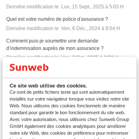
Dernière modification le Lun, 15 Sept., 2025 à 5:03 H
Quel est votre numéro de police d'assurance ?
Dernière modification le Ven, 6 Déc., 2024 à 8:54 H
Comment puis-je soumettre une demande
d’indemnisation auprès de mon assurance ?
Dernière modification le Ven, 3 Oct., 2025 à 9:58 H
Avez-vous besoin d'un formulaire 111 ?
Dernière modification le Ven, 28 Févr., 2025 à 5:52 H
Ce site web utilise des cookies.
Avez-vous besoin d'une couverture mondiale ?
Ce sont de petits fichiers texte qui sont automatiquement
installés sur votre navigateur lorsque vous visitez notre site
Dernière modification le Ven, 6 Déc., 2024 à 8:54 H
Web. Nous utilisons des cookies fonctionnels de manière
standard pour garantir le bon fonctionnement du site web.
Êtes-vous assuré lorsque vous faites du hors-piste ?
Avec votre autorisation, nous utilisons chez Sunweb Group
Dernière modification le Ven, 6 Déc., 2024 à 8:53 H
GmbH également des cookies analytiques pour améliorer
notre site Web, des cookies de préférence pour mémoriser
Jusqu'à quand pouvez-vous réserver une assurance