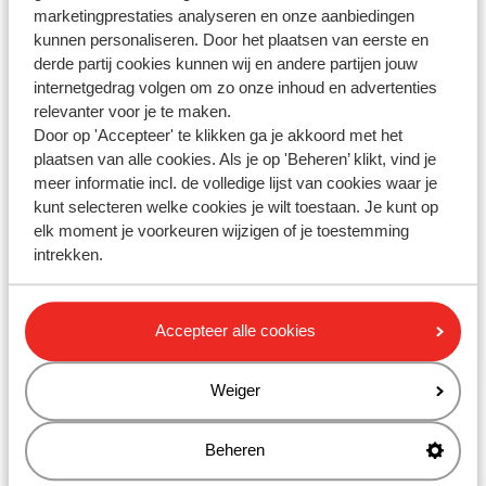
Gerelateerde vragen
marketingprestaties analyseren en onze aanbiedingen
kunnen personaliseren. Door het plaatsen van eerste en
Waarom zie ik niet alle reizigers staan als ik stoelen wil
derde partij cookies kunnen wij en andere partijen jouw
reserveren?
internetgedrag volgen om zo onze inhoud en advertenties
Hoe kan ik een excursie boeken?
relevanter voor je te maken.
Door op 'Accepteer' te klikken ga je akkoord met het
Heb ik recht op restitutie als ik (gedeeltelijk) geen gebruik
plaatsen van alle cookies. Als je op 'Beheren’ klikt, vind je
maak van mijn skipas?
meer informatie incl. de volledige lijst van cookies waar je
Kan ik een persoon bijboeken?
kunt selecteren welke cookies je wilt toestaan. Je kunt op
elk moment je voorkeuren wijzigen of je toestemming
intrekken.
Heb jij jouw antwoord niet
gevonden?
Accepteer alle cookies
Weiger
Whatsapp ons!
Beheren