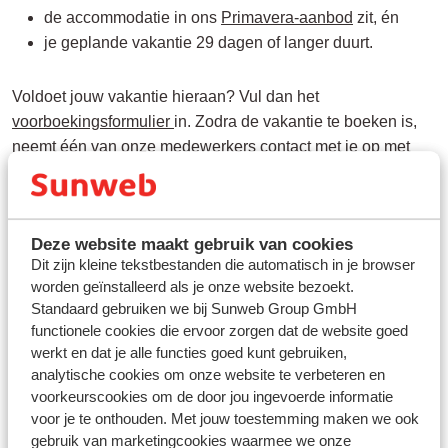
de accommodatie in ons
Primavera-aanbod
zit, én
je geplande vakantie 29 dagen of langer duurt.
Voldoet jouw vakantie hieraan? Vul dan het
voorboekingsformulier
in. Zodra de vakantie te boeken is,
neemt één van onze medewerkers contact met je op met
een offerte.
Is jouw vakantie nog niet te boeken, maar kun je geen
Deze website maakt gebruik van cookies
voorboeking aanvragen? Gebruik dan onze
alert service
.
Dit zijn kleine tekstbestanden die automatisch in je browser
Dan krijg je een bericht zodra de vakantie op de website
worden geïnstalleerd als je onze website bezoekt.
staat.
Standaard gebruiken we bij Sunweb Group GmbH
functionele cookies die ervoor zorgen dat de website goed
werkt en dat je alle functies goed kunt gebruiken,
analytische cookies om onze website te verbeteren en
voorkeurscookies om de door jou ingevoerde informatie
Vragen over hetzelfde onderwerp
voor je te onthouden. Met jouw toestemming maken we ook
gebruik van marketingcookies waarmee we onze