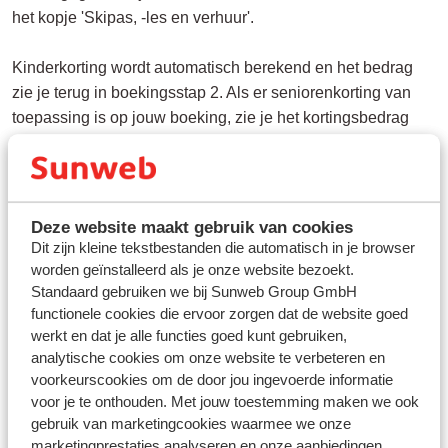
het kopje 'Skipas, -les en verhuur'.
Kinderkorting wordt automatisch berekend en het bedrag
zie je terug in boekingsstap 2. Als er seniorenkorting van
toepassing is op jouw boeking, zie je het kortingsbedrag
terug op de factuur nadat je de boeking hebt bevestigd.
Deze website maakt gebruik van cookies
Dit zijn kleine tekstbestanden die automatisch in je browser
Vragen over hetzelfde onderwerp
worden geïnstalleerd als je onze website bezoekt.
Is de skipas bij de reis inbegrepen?
Standaard gebruiken we bij Sunweb Group GmbH
functionele cookies die ervoor zorgen dat de website goed
Op welke dag gaat de skipas in?
werkt en dat je alle functies goed kunt gebruiken,
Kan ik een vakantie boeken zonder skipas?
analytische cookies om onze website te verbeteren en
voorkeurscookies om de door jou ingevoerde informatie
Gerelateerde vragen
voor je te onthouden. Met jouw toestemming maken we ook
gebruik van marketingcookies waarmee we onze
Wat voor ski- of snowboardmateriaal kan ik huren via
marketingprestaties analyseren en onze aanbiedingen