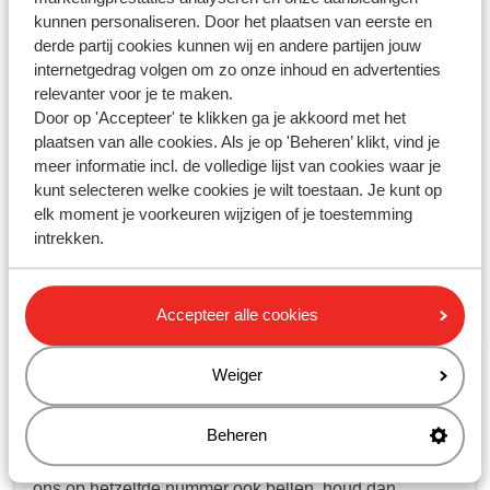
Sunweb?
kunnen personaliseren. Door het plaatsen van eerste en
Kan ik skimateriaal, skilessen of een skipas bijboeken of
derde partij cookies kunnen wij en andere partijen jouw
wijzigen?
internetgedrag volgen om zo onze inhoud en advertenties
relevanter voor je te maken.
Heb ik recht op restitutie als ik (gedeeltelijk) geen gebruik
Door op 'Accepteer' te klikken ga je akkoord met het
maak van mijn skipas?
plaatsen van alle cookies. Als je op 'Beheren’ klikt, vind je
Kan ik een vakantie boeken zonder skipas?
meer informatie incl. de volledige lijst van cookies waar je
kunt selecteren welke cookies je wilt toestaan. Je kunt op
elk moment je voorkeuren wijzigen of je toestemming
intrekken.
Heb jij jouw antwoord niet
gevonden?
Accepteer alle cookies
Whatsapp ons!
Weiger
Beheren
WhatsApp ons op het nummer
+31102802290
. Je kunt
ons op hetzelfde nummer ook bellen, houd dan