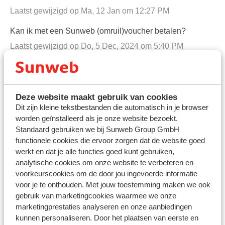
Laatst gewijzigd op Ma, 12 Jan om 12:27 PM
Kan ik met een Sunweb (omruil)voucher betalen?
Laatst gewijzigd op Do, 5 Dec, 2024 om 5:40 PM
Kan ik achteraf betalen met Klarna?
Laatst gewijzigd op Ma, 4 Aug, 2025 om 3:09 PM
Deze website maakt gebruik van cookies
Wanneer wordt de betaling verwerkt in mijn boeking?
Dit zijn kleine tekstbestanden die automatisch in je browser
Laatst gewijzigd op Vr, 28 Feb, 2025 om 12:24 PM
worden geïnstalleerd als je onze website bezoekt.
Standaard gebruiken we bij Sunweb Group GmbH
Mag ik de gehele betaling in een keer voldoen?
functionele cookies die ervoor zorgen dat de website goed
Laatst gewijzigd op Vr, 28 Feb, 2025 om 4:21 PM
werkt en dat je alle functies goed kunt gebruiken,
analytische cookies om onze website te verbeteren en
Wat zijn de bankgegevens van Sunweb?
voorkeurscookies om de door jou ingevoerde informatie
voor je te onthouden. Met jouw toestemming maken we ook
Laatst gewijzigd op Ma, 12 Jan om 12:26 PM
gebruik van marketingcookies waarmee we onze
Kunnen alle reizigers apart betalen?
marketingprestaties analyseren en onze aanbiedingen
kunnen personaliseren. Door het plaatsen van eerste en
Laatst gewijzigd op Do, 5 Dec, 2024 om 5:39 PM