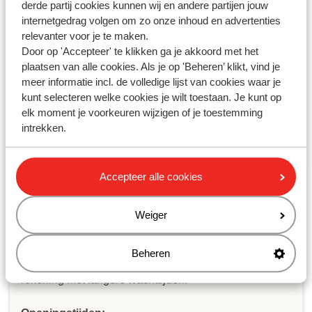
derde partij cookies kunnen wij en andere partijen jouw
internetgedrag volgen om zo onze inhoud en advertenties
relevanter voor je te maken.
< Vorige
1
2
Volgende >
Door op 'Accepteer' te klikken ga je akkoord met het
plaatsen van alle cookies. Als je op 'Beheren’ klikt, vind je
meer informatie incl. de volledige lijst van cookies waar je
kunt selecteren welke cookies je wilt toestaan. Je kunt op
elk moment je voorkeuren wijzigen of je toestemming
Heb jij jouw antwoord niet
intrekken.
gevonden?
Accepteer alle cookies
Whatsapp ons!
Weiger
WhatsApp ons op het nummer
+31102802290
. Je kunt
Beheren
ons op hetzelfde nummer ook bellen, houd dan
rekening met langere wachttijden.