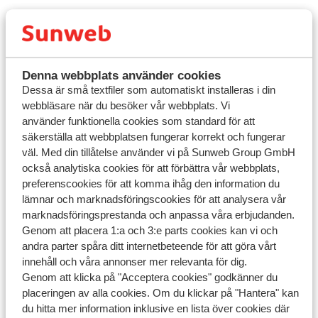
Frågor kring samma ämne
Denna webbplats använder cookies
Dessa är små textfiler som automatiskt installeras i din
Relaterade frågor
webbläsare när du besöker vår webbplats. Vi
använder funktionella cookies som standard för att
Måste jag ta med ett läkarintyg?
säkerställa att webbplatsen fungerar korrekt och fungerar
Kan jag boka från utlandet?
väl. Med din tillåtelse använder vi på Sunweb Group GmbH
också analytiska cookies för att förbättra vår webbplats,
Kan jag ta med en rollator på flyget?
preferenscookies för att komma ihåg den information du
Kan jag ta med cykel, surfbräda, rullstol eller husdjur på
lämnar och marknadsföringscookies för att analysera vår
transferbussen?
marknadsföringsprestanda och anpassa våra erbjudanden.
Genom att placera 1:a och 3:e parts cookies kan vi och
andra parter spåra ditt internetbeteende för att göra vårt
innehåll och våra annonser mer relevanta för dig.
Har du inte hittat ditt svar?
Genom att klicka på "Acceptera cookies" godkänner du
placeringen av alla cookies. Om du klickar på "Hantera" kan
du hitta mer information inklusive en lista över cookies där
Kontakta oss via WhatsApp!