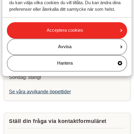
du kan välja vilka cookies du vill tillåta. Du kan ändra dina
preferenser eller återkalla ditt samtycke när som helst.
Kontakta oss på Whatsapp:
+46856610300
. Du kan
Acceptera cookies
också ringa samma nummer men var medveten om att
väntetiden då kan vara längre.
Avvisa
Öppettider:
Måndag till fredag: 09:00-17:00
Hantera
Lördag: 10:00-14:00
Söndag: stängt
Se våra avvikande öppettider
Ställ din fråga via kontaktformuläret