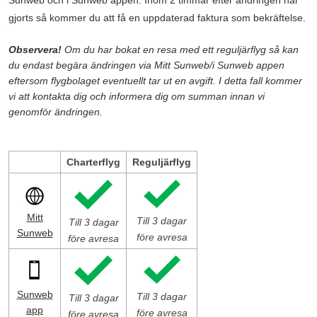
Sunweb och i Sunweb appen. Inom 2 timmar efter ändringen har
gjorts så kommer du att få en uppdaterad faktura som bekräftelse.
Observera!
Om du har bokat en resa med ett reguljärflyg så kan
du endast begära ändringen via Mitt Sunweb/i Sunweb appen
eftersom flygbolaget eventuellt tar ut en avgift. I detta fall kommer
vi att kontakta dig och informera dig om summan innan vi
genomför ändringen.
Charterflyg
Reguljärflyg
Mitt
Till 3 dagar
Till 3 dagar
Sunweb
före avresa
före avresa
Sunweb
Till 3 dagar
Till 3 dagar
app
före avresa
före avresa