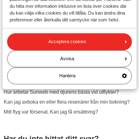
du hitta mer information inklusive en lista över cookies där
du kan välja vilka cookies du vill tillåta. Du kan ändra dina
preferenser eller återkalla ditt samtycke när som helst.
Frågor kring samma ämne
Kan jag lägga till och ändra tilläggstjänster på Mitt Sunweb/
i Sunweb appen?
Acceptera cookies
Kan jag ändra titel?
Avvisa
Kan jag ändra ett födelsedatum?
Relaterade frågor
Hantera
Hur får jag mitt liftkort?
Hur arbetar Sunweb med djurens bästa vid utflykter?
Kan jag avboka en eller flera resenärer från min bokning?
Mitt flyg var försenat. Kan jag få ersättning?
Har du inte hittat ditt svar?