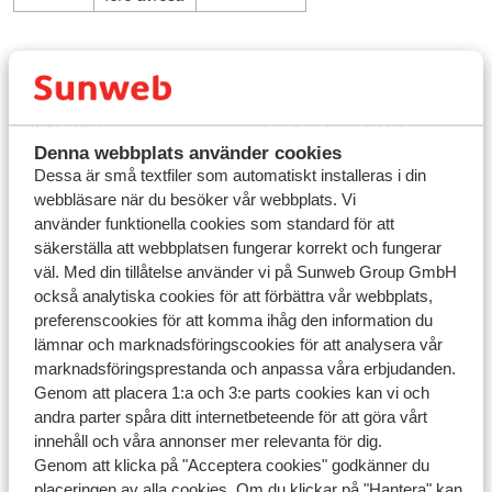
Hur ändrar jag ett namn i Mitt Sunweb?
Öppna din bokning i
Mitt Sunweb
Gå till den resenär vars namn du vill ändra och klicka på
Denna webbplats använder cookies
"Ändra personliga uppgifter"
Dessa är små textfiler som automatiskt installeras i din
Ändra namnet och spara ändringarna genom att klicka på
webbläsare när du besöker vår webbplats. Vi
den röda ''Spara''-knappen.
använder funktionella cookies som standard för att
säkerställa att webbplatsen fungerar korrekt och fungerar
Hur ändrar jag ett namn i Sunweb appen?
väl. Med din tillåtelse använder vi på Sunweb Group GmbH
Öppna din bokning i
Sunweb appen
också analytiska cookies för att förbättra vår webbplats,
Klicka på "Bokningsinformation"
preferenscookies för att komma ihåg den information du
Välj resenären vars uppgifter du vill ändra och klicka på
lämnar och marknadsföringscookies för att analysera vår
"Ändra personliga uppgifter"
marknadsföringsprestanda och anpassa våra erbjudanden.
Ändra namn
Genom att placera 1:a och 3:e parts cookies kan vi och
Klicka på "Spara" uppe i högra hörnet
andra parter spåra ditt internetbeteende för att göra vårt
För mer information om hur namn ska anges, klicka
här
.
innehåll och våra annonser mer relevanta för dig.
Genom att klicka på "Acceptera cookies" godkänner du
placeringen av alla cookies. Om du klickar på "Hantera" kan