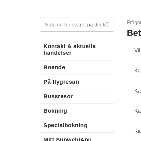
Frågor
Bet
Kontakt & aktuella
Vil
händelser
Boende
Ka
På flygresan
Ka
Bussresor
Bokning
Ka
Specialbokning
Ka
Mitt Sunweb/App