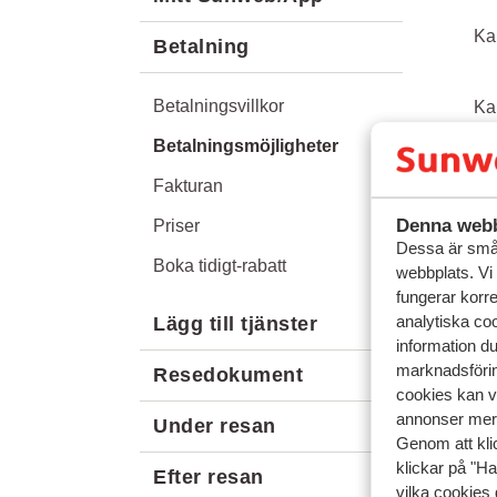
Ka
Betalning
Betalningsvillkor
Ka
Betalningsmöjligheter
Ka
Fakturan
Denna webb
Priser
Dessa är små 
Boka tidigt-rabatt
webbplats. Vi
fungerar korr
analytiska coo
Lägg till tjänster
information d
marknadsförin
Resedokument
cookies kan vi
annonser mer 
Under resan
Genom att kli
klickar på "Ha
Efter resan
vilka cookies 