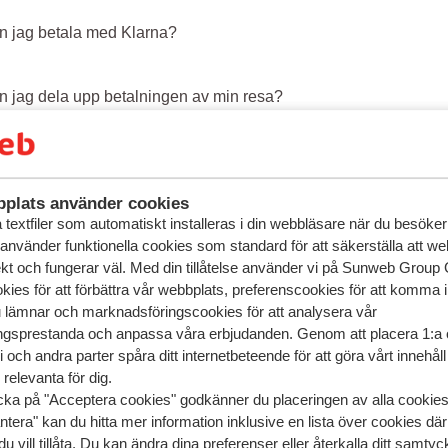
n jag betala med Klarna?
n jag dela upp betalningen av min resa?
n jag betala med Swish?
plats använder cookies
textfiler som automatiskt installeras i din webbläsare när du besöker
 använder funktionella cookies som standard för att säkerställa att w
ekt och fungerar väl. Med din tillåtelse använder vi på Sunweb Gro
kies för att förbättra vår webbplats, preferenscookies för att komma 
u lämnar och marknadsföringscookies för att analysera vår
gsprestanda och anpassa våra erbjudanden. Genom att placera 1:a 
 och andra parter spåra ditt internetbeteende för att göra vårt innehål
relevanta för dig.
cka på "Acceptera cookies" godkänner du placeringen av alla cookie
ntera" kan du hitta mer information inklusive en lista över cookies där
du vill tillåta. Du kan ändra dina preferenser eller återkalla ditt samt