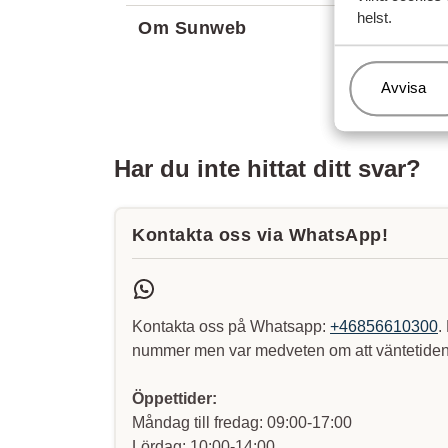
helst.
Om Sunweb
Hantera
Avvisa
Har du inte hittat ditt svar?
Kontakta oss via WhatsApp!
Kontakta oss på Whatsapp:
+46856610300
.
nummer men var medveten om att väntetiden 
Öppettider:
Måndag till fredag: 09:00-17:00
Lördag: 10:00-14:00