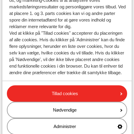
os, og marketing-cookies til at analysere vores
markedsføringsresultater og personliggøre vores tilbud. Ved
Air Seven - Kan jeg reservere et sæde på flyet?
at placere 1. og 3. parts cookies kan vi og andre parter
spore din internetadfærd for at gøre vores indhold og
Relaterede spørgsmål
reklamer mere relevante for dig.
Kan jeg reservere et sæde på flyet?
Ved at klikke på "Tillad cookies" accepterer du placeringen
af alle cookies. Hvis du klikker på 'Administrer' kan du finde
BH Air - Kan jeg reservere et sæde på flyet?
flere oplysninger, herunder en liste over cookies, hvor du
Sky Express - Kan jeg reservere et sæde på flyet?
selv kan vælge, hvilke cookies du vil tillade. Hvis du klikker
på 'Nødvendige', vil der ikke blive placeret andre cookies
Ryanair - Kan jeg reservere et sæde på flyet?
end funktionelle cookies i din browser. Du kan til enhver tid
ændre dine præferencer eller trække dit samtykke tilbage.
Har du fundet svaret?
Tillad cookies
Skriv til os på WhatsApp!
Nødvendige
Administrer
Send os en besked på WhatsApp til telefonnummer