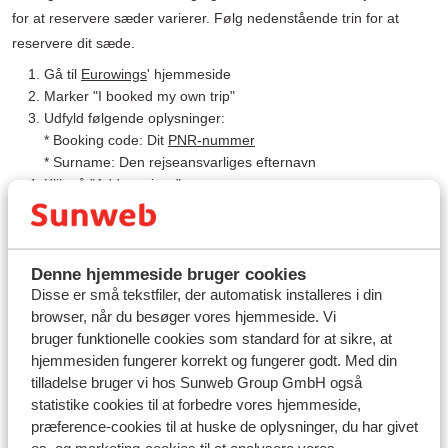
for at reservere sæder varierer. Følg nedenstående trin for at
reservere dit sæde.
Gå til
Eurowings
' hjemmeside
Marker "I booked my own trip"
Udfyld følgende oplysninger:
* Booking code: Dit
PNR-nummer
* Surname: Den rejseansvarliges efternavn
Klik på "Add services"
Vælg "Seat" og følg de videre trin på skærmen
Betal sædereservationen direkte til Eurowings
Denne hjemmeside bruger cookies
Disse er små tekstfiler, der automatisk installeres i din
browser, når du besøger vores hjemmeside. Vi
bruger funktionelle cookies som standard for at sikre, at
Spørgsmål om det samme emne
hjemmesiden fungerer korrekt og fungerer godt. Med din
tilladelse bruger vi hos Sunweb Group GmbH også
Kan jeg reservere et sæde på flyet?
statistike cookies til at forbedre vores hjemmeside,
airBaltic - Kan jeg reservere et sæde på flyet?
præference-cookies til at huske de oplysninger, du har givet
Air Cairo - Kan jeg reservere et sæde på flyet?