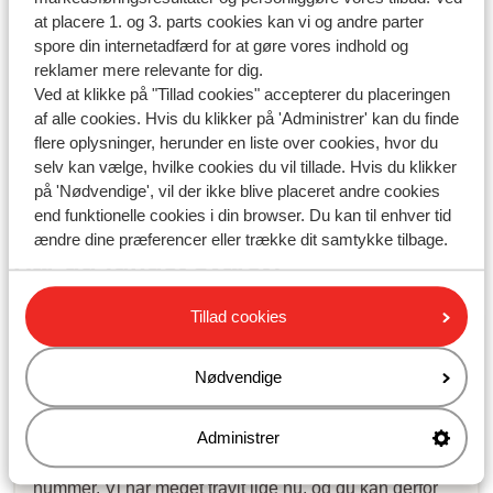
at placere 1. og 3. parts cookies kan vi og andre parter
Freebird - Kan jeg reservere et sæde på flyet?
spore din internetadfærd for at gøre vores indhold og
reklamer mere relevante for dig.
Ændret den Mon, 27 Jul kl. 3:19 PM
Ved at klikke på "Tillad cookies" accepterer du placeringen
af alle cookies. Hvis du klikker på 'Administrer' kan du finde
< Forrige
1
2
Næste >
flere oplysninger, herunder en liste over cookies, hvor du
selv kan vælge, hvilke cookies du vil tillade. Hvis du klikker
på 'Nødvendige', vil der ikke blive placeret andre cookies
end funktionelle cookies i din browser. Du kan til enhver tid
ændre dine præferencer eller trække dit samtykke tilbage.
Har du fundet svaret?
Tillad cookies
Skriv til os på WhatsApp!
Nødvendige
Send os en besked på WhatsApp til telefonnummer
Administrer
+4589883389
. Du kan også ringe til os på det samme
nummer. Vi har meget travlt lige nu, og du kan derfor