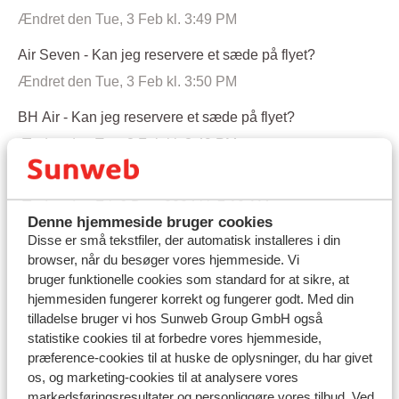
Ændret den Tue, 3 Feb kl. 3:49 PM
Air Seven - Kan jeg reservere et sæde på flyet?
Ændret den Tue, 3 Feb kl. 3:50 PM
BH Air - Kan jeg reservere et sæde på flyet?
Ændret den Tue, 3 Feb kl. 3:49 PM
Bulgaria Air - Kan jeg reservere et sæde på flyet?
Ændret den Fri, 6 Dec, 2024 kl. 7:10 AM
Denne hjemmeside bruger cookies
Disse er små tekstfiler, der automatisk installeres i din
Condor - Kan jeg reservere et sæde på flyet?
browser, når du besøger vores hjemmeside. Vi
Ændret den Mon, 4 Maj kl. 10:08 AM
bruger funktionelle cookies som standard for at sikre, at
hjemmesiden fungerer korrekt og fungerer godt. Med din
easyJet - Kan jeg reservere et sæde på flyet?
tilladelse bruger vi hos Sunweb Group GmbH også
Ændret den Fri, 29 Maj kl. 11:36 AM
statistike cookies til at forbedre vores hjemmeside,
præference-cookies til at huske de oplysninger, du har givet
Eurowings - Kan jeg reservere et sæde på flyet?
os, og marketing-cookies til at analysere vores
Ændret den Tue, 9 Dec, 2025 kl. 1:43 PM
markedsføringsresultater og personliggøre vores tilbud. Ved